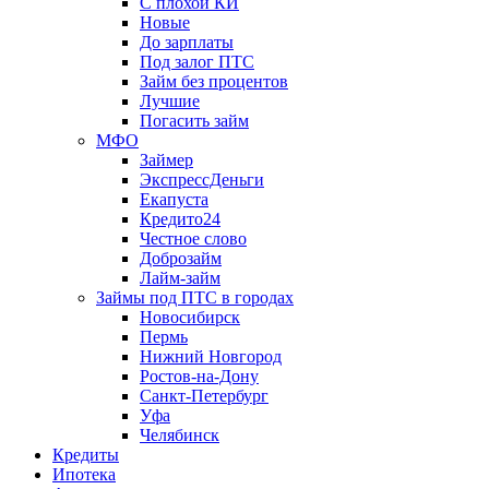
С плохой КИ
Новые
До зарплаты
Под залог ПТС
Займ без процентов
Лучшие
Погасить займ
МФО
Займер
ЭкспрессДеньги
Екапуста
Кредито24
Честное слово
Доброзайм
Лайм-займ
Займы под ПТС в городах
Новосибирск
Пермь
Нижний Новгород
Ростов-на-Дону
Санкт-Петербург
Уфа
Челябинск
Кредиты
Ипотека