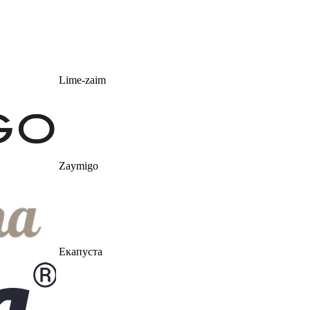
Lime-zaim
Zaymigo
Екапуста