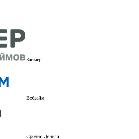
Займер
Вебзайм
Срочно Деньги