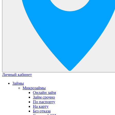
Личный кабинет
Займы
Микрозаймы
Онлайн займ
Займ срочно
По паспорту
На карту
Без отказа