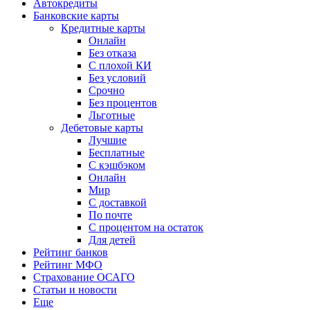
Автокредиты
Банковские карты
Кредитные карты
Онлайн
Без отказа
С плохой КИ
Без условий
Срочно
Без процентов
Льготные
Дебетовые карты
Лучшие
Бесплатные
С кэшбэком
Онлайн
Мир
С доставкой
По почте
С процентом на остаток
Для детей
Рейтинг банков
Рейтинг МФО
Страхование ОСАГО
Статьи и новости
Еще