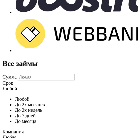
Все займы
Сумма
Срок
Любой
Любой
До 2х месяцев
До 2х недель
До 7 дней
До месяца
Компания
Любая