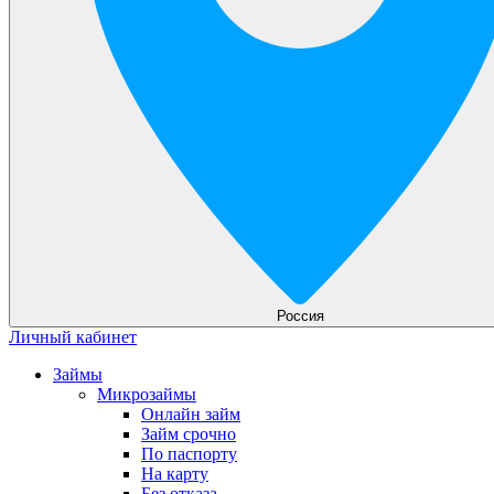
Россия
Личный кабинет
Займы
Микрозаймы
Онлайн займ
Займ срочно
По паспорту
На карту
Без отказа