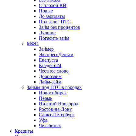
С плохой КИ
Новые
До зарплаты
Под залог ПТС
Займ без процентов
Лучшие
Погасить займ
МФО
Займер
ЭкспрессДеньги
Екапуста
Кредито24
Честное слово
Доброзайм
Лайм-займ
Займы под ПТС в городах
Новосибирск
Пермь
Нижний Новгород
Ростов-на-Дону
Санкт-Петербург
Уфа
Челябинск
Кредиты