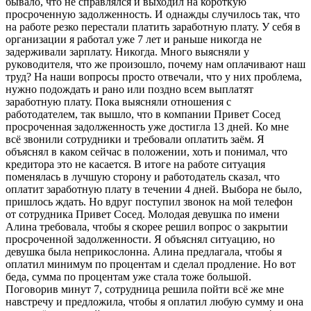
бывало, что не справлялся и выходил на короткую
просроченную задолженность. И однажды случилось так, что
на работе резко перестали платить заработную плату. У себя в
организации я работал уже 7 лет и раньше никогда не
задерживали зарплату. Никогда. Много выясняли у
руководителя, что же произошло, почему нам оплачивают наш
труд? На наши вопросы просто отвечали, что у них проблема,
нужно подождать и рано или поздно всем выплатят
заработную плату. Пока выясняли отношения с
работодателем, так вышло, что в компании Привет Сосед
просроченная задолженность уже достигла 13
дней. Ко мне
всё звонили сотрудники и требовали оплатить заём. Я
объяснял в каком сейчас в положении, хоть и понимал, что
кредитора это не касается. В итоге на работе ситуация
поменялась в лучшую сторону и работодатель сказал, что
оплатит заработную плату в течении 4 дней. Выбора не было,
пришлось ждать. Но вдруг поступил звонок на мой телефон
от сотрудника Привет Сосед. Молодая девушка по имени
Алина требовала, чтобы я скорее решил вопрос о закрытии
просроченной задолженности. Я объяснял ситуацию, но
девушка была неприкослонна. Алина предлагала, чтобы я
оплатил минимум по процентам и сделал продление. Но вот
беда, сумма по процентам уже стала тоже большой.
Поговорив минут 7, сотрудница решила пойти всё же мне
навстречу и предложила, чтобы я оплатил любую сумму и она