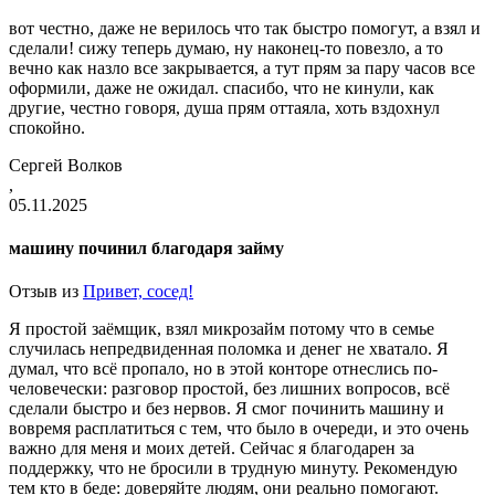
вот честно, даже не верилось что так быстро помогут, а взял и
сделали! сижу теперь думаю, ну наконец-то повезло, а то
вечно как назло все закрывается, а тут прям за пару часов все
оформили, даже не ожидал. спасибо, что не кинули, как
другие, честно говоря, душа прям оттаяла, хоть вздохнул
спокойно.
Сергей Волков
,
05.11.2025
машину починил благодаря займу
Отзыв из
Привет, сосед!
Я простой заёмщик, взял микрозайм потому что в семье
случилась непредвиденная поломка и денег не хватало. Я
думал, что всё пропало, но в этой конторе отнеслись по-
человечески: разговор простой, без лишних вопросов, всё
сделали быстро и без нервов. Я смог починить машину и
вовремя расплатиться с тем, что было в очереди, и это очень
важно для меня и моих детей. Сейчас я благодарен за
поддержку, что не бросили в трудную минуту. Рекомендую
тем кто в беде: доверяйте людям, они реально помогают.