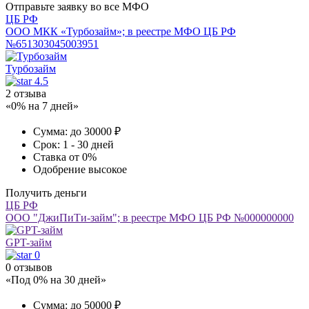
Отправьте заявку во все МФО
ЦБ РФ
ООО МКК «Турбозайм»; в реестре МФО ЦБ РФ
№651303045003951
Турбозайм
4.5
2 отзыва
«0% на 7 дней»
Сумма:
до 30000 ₽
Срок:
1 - 30 дней
Ставка
от 0%
Одобрение
высокое
Получить деньги
ЦБ РФ
ООО "ДжиПиТи-займ"; в реестре МФО ЦБ РФ №000000000
GPT-займ
0
0 отзывов
«Под 0% на 30 дней»
Сумма:
до 50000 ₽