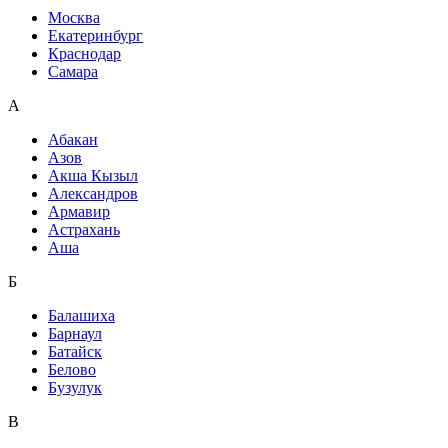
Москва
Екатеринбург
Краснодар
Самара
А
Абакан
Азов
Акша Кызыл
Александров
Армавир
Астрахань
Аша
Б
Балашиха
Барнаул
Батайск
Белово
Бузулук
В