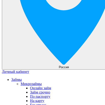
Россия
Личный кабинет
Займы
Микрозаймы
Онлайн займ
Займ срочно
По паспорту
На карту
Без отказа