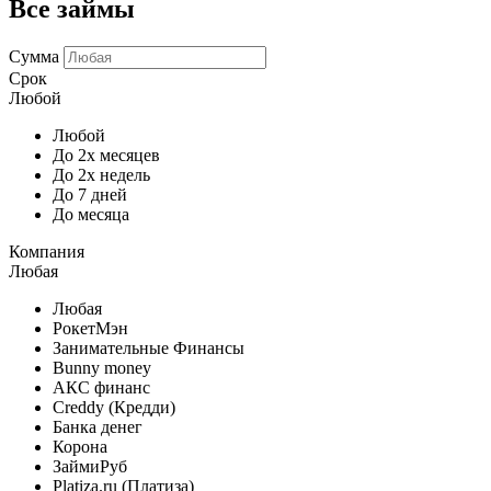
Все займы
Сумма
Срок
Любой
Любой
До 2х месяцев
До 2х недель
До 7 дней
До месяца
Компания
Любая
Любая
РокетМэн
Занимательные Финансы
Bunny money
АКС финанс
Creddy (Кредди)
Банка денег
Корона
ЗаймиРуб
Platiza.ru (Платиза)