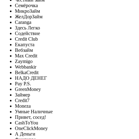
Семёрочка
МикроЗайм
ЖелДорЗайм
Caranga
Здесь Легко
Содействие
Credit Club
Екапуста
Вебзайм
Max Credit
Zaymigo
Webbankir
BelkaCredit
НАДО ДЕНЕГ
Pay P.S.
GreenMoney
Займер
Credit7
Moneza
Умные Наличные
Привет, сосед!
CashToYou
OneClickMoney
А Деньги