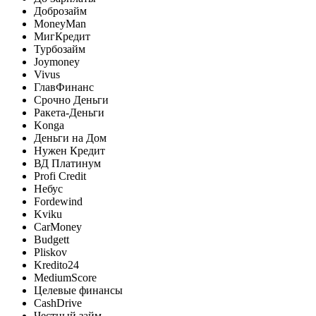
Доброзайм
MoneyMan
МигКредит
Турбозайм
Joymoney
Vivus
ГлавФинанс
Срочно Деньги
Ракета-Деньги
Konga
Деньги на Дом
Нужен Кредит
ВД Платинум
Profi Credit
Небус
Fordewind
Kviku
CarMoney
Budgett
Pliskov
Kredito24
MediumScore
Целевые финансы
CashDrive
Честный займ