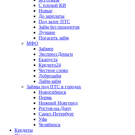
С плохой КИ
Новые
До зарплаты
Под залог ПТС
Займ без процентов
Лучшие
Погасить займ
МФО
Займер
ЭкспрессДеньги
Екапуста
Кредито24
Честное слово
Доброзайм
Лайм-займ
Займы под ПТС в городах
Новосибирск
Пермь
Нижний Новгород
Ростов-на-Дону
Санкт-Петербург
Уфа
Челябинск
Кредиты