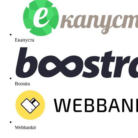
Екапуста
Boostra
Webbankir