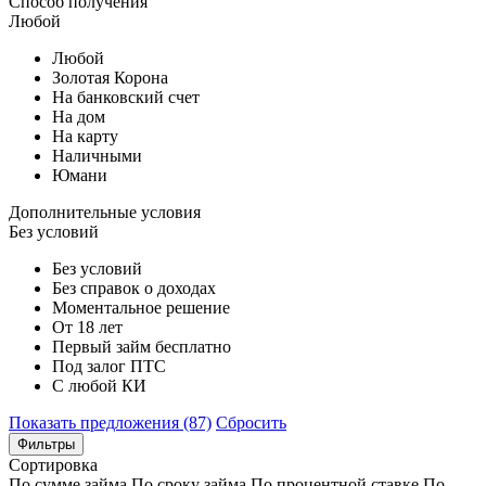
Способ получения
Любой
Любой
Золотая Корона
На банковский счет
На дом
На карту
Наличными
Юмани
Дополнительные условия
Без условий
Без условий
Без справок о доходах
Моментальное решение
От 18 лет
Первый займ бесплатно
Под залог ПТС
С любой КИ
Показать предложения (87)
Сбросить
Фильтры
Сортировка
По сумме займа
По сроку займа
По процентной ставке
По