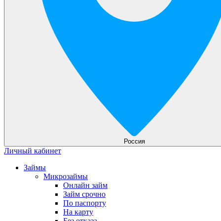
Россия
Личный кабинет
Займы
Микрозаймы
Онлайн займ
Займ срочно
По паспорту
На карту
Без отказа