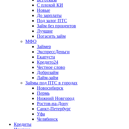
С плохой КИ
Новые
До зарплаты
Под залог ПТС
Займ без процентов
Лучшие
Погасить займ
МФО
Займер
ЭкспрессДеньги
Екапуста
Кредито24
Честное слово
Доброзайм
Лайм-займ
Займы под ПТС в городах
Новосибирск
Пермь
Нижний Новгород
Ростов-на-Дону
Санкт-Петербург
Уфа
Челябинск
Кредиты