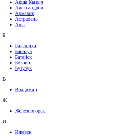
Акша Кызыл
Александров
Армавир
Астрахань
Аша
Б
Балашиха
Барнаул
Батайск
Белово
Бузулук
В
Владимир
Ж
Железногорск
И
Ижевск