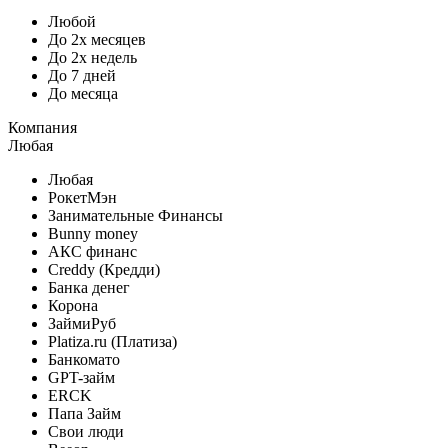
Любой
До 2х месяцев
До 2х недель
До 7 дней
До месяца
Компания
Любая
Любая
РокетМэн
Занимательные Финансы
Bunny money
АКС финанс
Creddy (Кредди)
Банка денег
Корона
ЗаймиРуб
Platiza.ru (Платиза)
Банкомато
GPT-займ
ERCK
Папа Займ
Свои люди