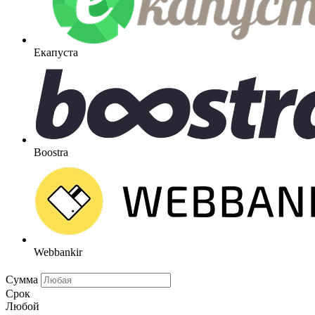
Екапуста
Boostra
Webbankir
Сумма
Срок
Любой