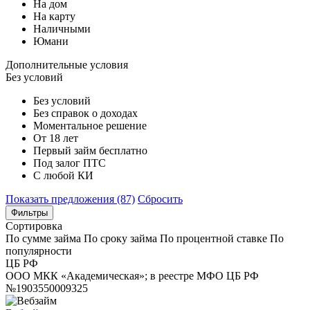
На дом
На карту
Наличными
Юмани
Дополнительные условия
Без условий
Без условий
Без справок о доходах
Моментальное решение
От 18 лет
Первый займ бесплатно
Под залог ПТС
С любой КИ
Показать предложения (87)
Сбросить
Фильтры
Сортировка
По сумме займа
По сроку займа
По процентной ставке
По
популярности
ЦБ РФ
ООО МКК «Академическая»; в реестре МФО ЦБ РФ
№1903550009325