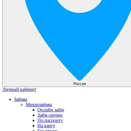
Россия
Личный кабинет
Займы
Микрозаймы
Онлайн займ
Займ срочно
По паспорту
На карту
Без отказа