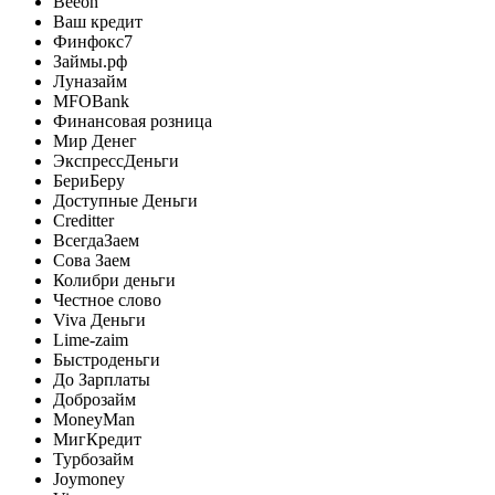
Beeon
Ваш кредит
Финфокс7
Займы.рф
Луназайм
MFOBank
Финансовая розница
Мир Денег
ЭкспрессДеньги
БериБеру
Доступные Деньги
Creditter
ВсегдаЗаем
Сова Заем
Колибри деньги
Честное слово
Viva Деньги
Lime-zaim
Быстроденьги
До Зарплаты
Доброзайм
MoneyMan
МигКредит
Турбозайм
Joymoney