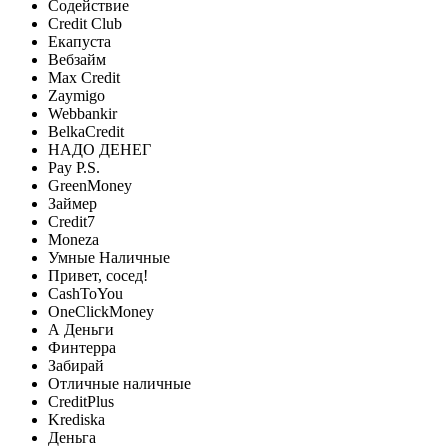
Содействие
Credit Club
Екапуста
Вебзайм
Max Credit
Zaymigo
Webbankir
BelkaCredit
НАДО ДЕНЕГ
Pay P.S.
GreenMoney
Займер
Credit7
Moneza
Умные Наличные
Привет, сосед!
CashToYou
OneClickMoney
А Деньги
Финтерра
Забирай
Отличные наличные
CreditPlus
Krediska
Деньга