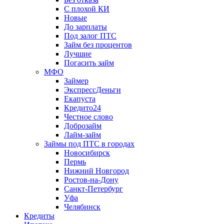
С плохой КИ
Новые
До зарплаты
Под залог ПТС
Займ без процентов
Лучшие
Погасить займ
МФО
Займер
ЭкспрессДеньги
Екапуста
Кредито24
Честное слово
Доброзайм
Лайм-займ
Займы под ПТС в городах
Новосибирск
Пермь
Нижний Новгород
Ростов-на-Дону
Санкт-Петербург
Уфа
Челябинск
Кредиты