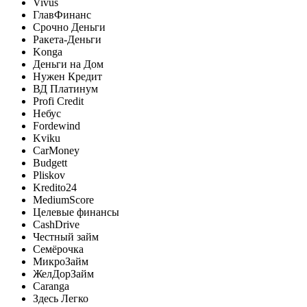
Vivus
ГлавФинанс
Срочно Деньги
Ракета-Деньги
Konga
Деньги на Дом
Нужен Кредит
ВД Платинум
Profi Credit
Небус
Fordewind
Kviku
CarMoney
Budgett
Pliskov
Kredito24
MediumScore
Целевые финансы
CashDrive
Честный займ
Семёрочка
МикроЗайм
ЖелДорЗайм
Caranga
Здесь Легко