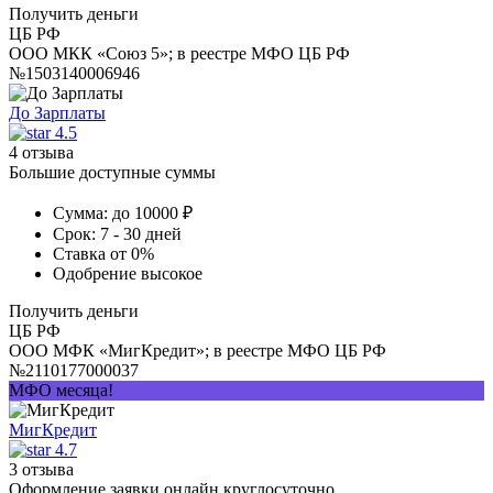
Получить деньги
ЦБ РФ
ООО МКК «Союз 5»; в реестре МФО ЦБ РФ
№1503140006946
До Зарплаты
4.5
4 отзыва
Большие доступные суммы
Сумма:
до 10000 ₽
Срок:
7 - 30 дней
Ставка
от 0%
Одобрение
высокое
Получить деньги
ЦБ РФ
ООО МФК «МигКредит»; в реестре МФО ЦБ РФ
№2110177000037
МФО месяца!
МигКредит
4.7
3 отзыва
Оформление заявки онлайн круглосуточно