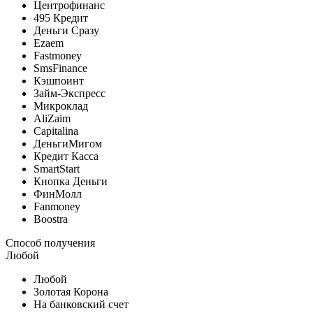
Центрофинанс
495 Кредит
Деньги Сразу
Ezaem
Fastmoney
SmsFinance
Кэшпоинт
Займ-Экспресс
Микроклад
AliZaim
Capitalina
ДеньгиМигом
Кредит Касса
SmartStart
Кнопка Деньги
ФинМолл
Fanmoney
Boostra
Способ получения
Любой
Любой
Золотая Корона
На банковский счет