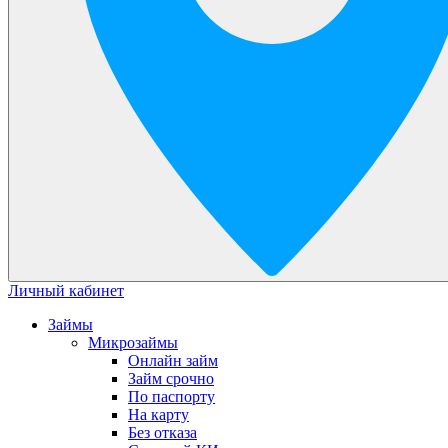
Личный кабинет
Займы
Микрозаймы
Онлайн займ
Займ срочно
По паспорту
На карту
Без отказа