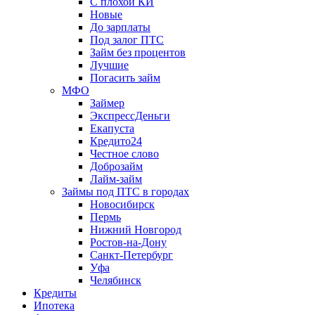
С плохой КИ
Новые
До зарплаты
Под залог ПТС
Займ без процентов
Лучшие
Погасить займ
МФО
Займер
ЭкспрессДеньги
Екапуста
Кредито24
Честное слово
Доброзайм
Лайм-займ
Займы под ПТС в городах
Новосибирск
Пермь
Нижний Новгород
Ростов-на-Дону
Санкт-Петербург
Уфа
Челябинск
Кредиты
Ипотека