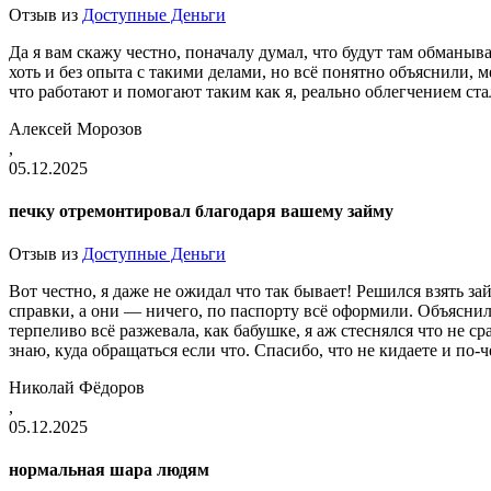
Отзыв из
Доступные Деньги
Да я вам скажу честно, поначалу думал, что будут там обманыв
хоть и без опыта с такими делами, но всё понятно объяснили, 
что работают и помогают таким как я, реально облегчением ста
Алексей Морозов
,
05.12.2025
печку отремонтировал благодаря вашему займу
Отзыв из
Доступные Деньги
Вот честно, я даже не ожидал что так бывает! Решился взять зай
справки, а они — ничего, по паспорту всё оформили. Объяснили
терпеливо всё разжевала, как бабушке, я аж стеснялся что не с
знаю, куда обращаться если что. Спасибо, что не кидаете и по-ч
Николай Фёдоров
,
05.12.2025
нормальная шара людям