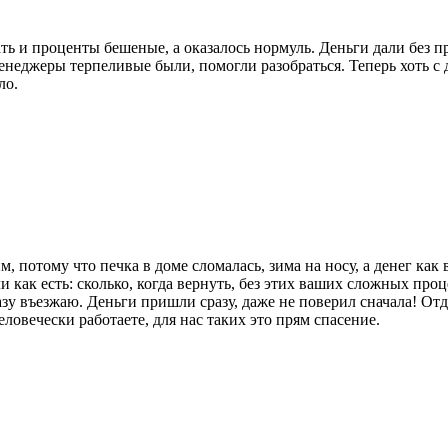
ать и проценты бешеные, а оказалось нормуль. Деньги дали без п
менеджеры терпеливые были, помогли разобраться. Теперь хоть с
ло.
м, потому что печка в доме сломалась, зима на носу, а денег как 
 как есть: сколько, когда вернуть, без этих ваших сложных про
разу въезжаю. Деньги пришли сразу, даже не поверил сначала! Отда
еловечески работаете, для нас таких это прям спасение.