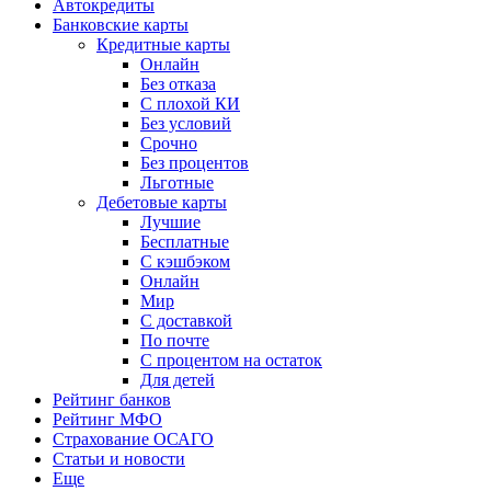
Автокредиты
Банковские карты
Кредитные карты
Онлайн
Без отказа
С плохой КИ
Без условий
Срочно
Без процентов
Льготные
Дебетовые карты
Лучшие
Бесплатные
С кэшбэком
Онлайн
Мир
С доставкой
По почте
С процентом на остаток
Для детей
Рейтинг банков
Рейтинг МФО
Страхование ОСАГО
Статьи и новости
Еще