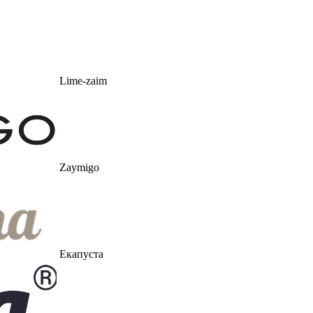
Lime-zaim
Zaymigo
Екапуста