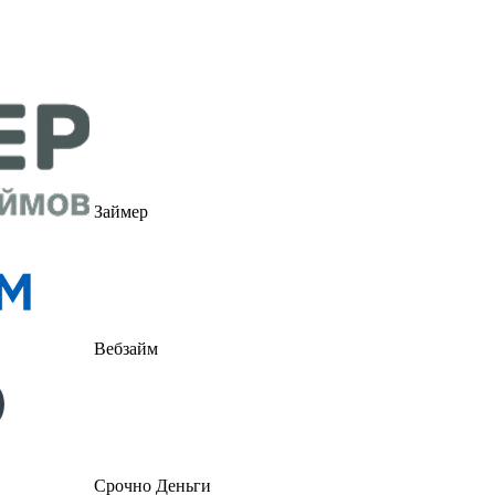
Займер
Вебзайм
Срочно Деньги