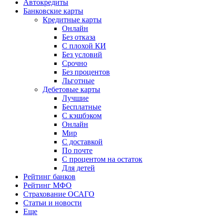
Автокредиты
Банковские карты
Кредитные карты
Онлайн
Без отказа
С плохой КИ
Без условий
Срочно
Без процентов
Льготные
Дебетовые карты
Лучшие
Бесплатные
С кэшбэком
Онлайн
Мир
С доставкой
По почте
С процентом на остаток
Для детей
Рейтинг банков
Рейтинг МФО
Страхование ОСАГО
Статьи и новости
Еще