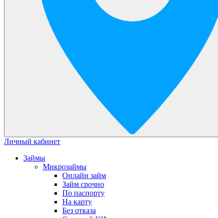
Личный кабинет
Займы
Микрозаймы
Онлайн займ
Займ срочно
По паспорту
На карту
Без отказа