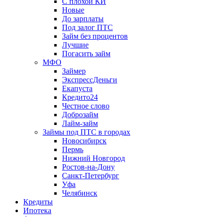
С плохой КИ
Новые
До зарплаты
Под залог ПТС
Займ без процентов
Лучшие
Погасить займ
МФО
Займер
ЭкспрессДеньги
Екапуста
Кредито24
Честное слово
Доброзайм
Лайм-займ
Займы под ПТС в городах
Новосибирск
Пермь
Нижний Новгород
Ростов-на-Дону
Санкт-Петербург
Уфа
Челябинск
Кредиты
Ипотека