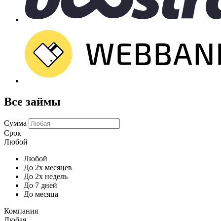
Все займы
Сумма
Срок
Любой
Любой
До 2х месяцев
До 2х недель
До 7 дней
До месяца
Компания
Любая