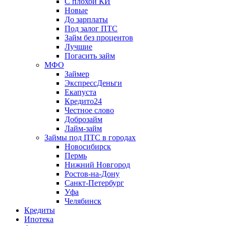
С плохой КИ
Новые
До зарплаты
Под залог ПТС
Займ без процентов
Лучшие
Погасить займ
МФО
Займер
ЭкспрессДеньги
Екапуста
Кредито24
Честное слово
Доброзайм
Лайм-займ
Займы под ПТС в городах
Новосибирск
Пермь
Нижний Новгород
Ростов-на-Дону
Санкт-Петербург
Уфа
Челябинск
Кредиты
Ипотека