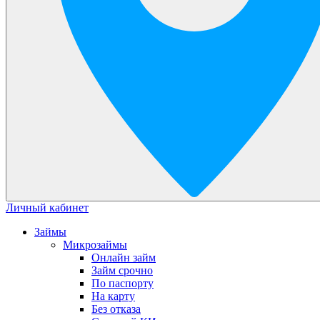
Личный кабинет
Займы
Микрозаймы
Онлайн займ
Займ срочно
По паспорту
На карту
Без отказа