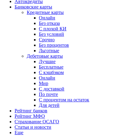
Автокредиты
Банковские карты
Кредитные карты
Онлайн
Без отказа
С плохой КИ
Без условий
Срочно
Без процентов
Льготные
Дебетовые карты
Лучшие
Бесплатные
С кэшбэком
Онлайн
Мир
С доставкой
По почте
С процентом на остаток
Для детей
Рейтинг банков
Рейтинг МФО
Страхование ОСАГО
Статьи и новости
Еще