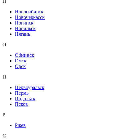
Н
Новосибирск
Новочеркасск
Ногинск
Норильск
Нягань
О
Обнинск
Омск
Орск
П
Первоуральск
Пермь
Подольск
Псков
Р
Ржев
С