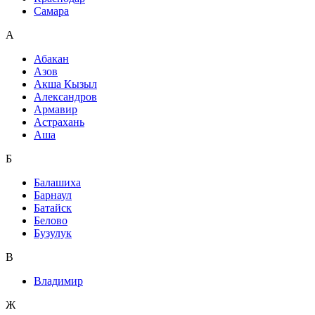
Самара
А
Абакан
Азов
Акша Кызыл
Александров
Армавир
Астрахань
Аша
Б
Балашиха
Барнаул
Батайск
Белово
Бузулук
В
Владимир
Ж