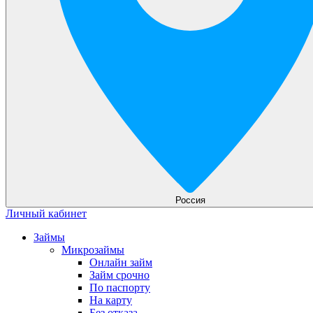
Россия
Личный кабинет
Займы
Микрозаймы
Онлайн займ
Займ срочно
По паспорту
На карту
Без отказа