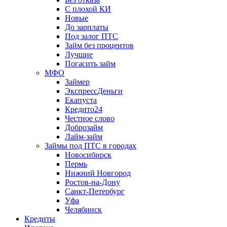
С плохой КИ
Новые
До зарплаты
Под залог ПТС
Займ без процентов
Лучшие
Погасить займ
МФО
Займер
ЭкспрессДеньги
Екапуста
Кредито24
Честное слово
Доброзайм
Лайм-займ
Займы под ПТС в городах
Новосибирск
Пермь
Нижний Новгород
Ростов-на-Дону
Санкт-Петербург
Уфа
Челябинск
Кредиты