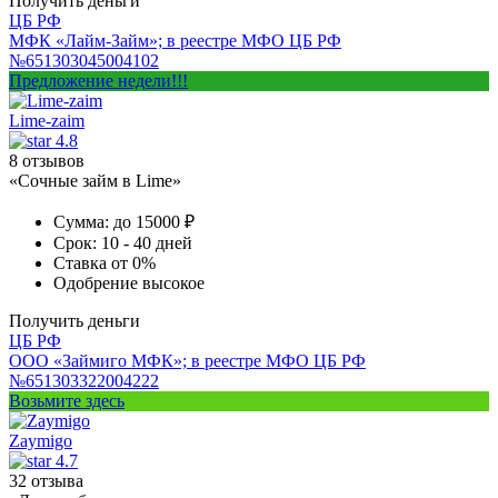
Получить деньги
ЦБ РФ
МФК «Лайм-Займ»; в реестре МФО ЦБ РФ
№651303045004102
Предложение недели!!!
Lime-zaim
4.8
8 отзывов
«Сочные займ в Lime»
Сумма:
до 15000 ₽
Срок:
10 - 40 дней
Ставка
от 0%
Одобрение
высокое
Получить деньги
ЦБ РФ
ООО «Займиго МФК»; в реестре МФО ЦБ РФ
№651303322004222
Возьмите здесь
Zaymigo
4.7
32 отзыва