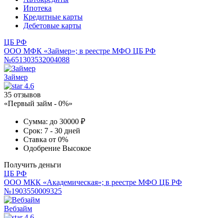
Ипотека
Кредитные карты
Дебетовые карты
ЦБ РФ
ООО МФК «Займер»; в реестре МФО ЦБ РФ
№651303532004088
Займер
4.6
35 отзывов
«Первый займ - 0%»
Сумма:
до 30000 ₽
Срок:
7 - 30 дней
Ставка
от 0%
Одобрение
Высокое
Получить деньги
ЦБ РФ
ООО МКК «Академическая»; в реестре МФО ЦБ РФ
№1903550009325
Вебзайм
4.6