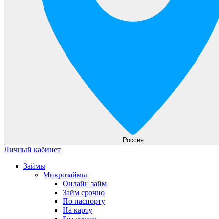
Россия
Личный кабинет
Займы
Микрозаймы
Онлайн займ
Займ срочно
По паспорту
На карту
Без отказа