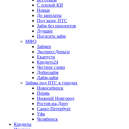
С плохой КИ
Новые
До зарплаты
Под залог ПТС
Займ без процентов
Лучшие
Погасить займ
МФО
Займер
ЭкспрессДеньги
Екапуста
Кредито24
Честное слово
Доброзайм
Лайм-займ
Займы под ПТС в городах
Новосибирск
Пермь
Нижний Новгород
Ростов-на-Дону
Санкт-Петербург
Уфа
Челябинск
Кредиты