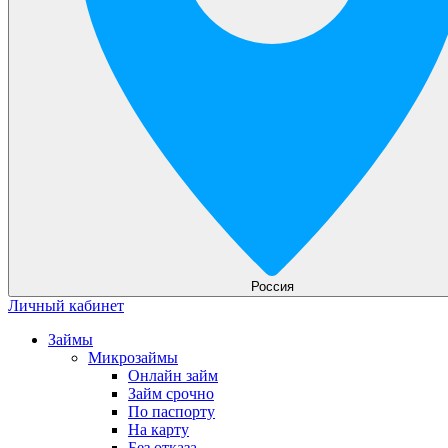
Россия
Личный кабинет
Займы
Микрозаймы
Онлайн займ
Займ срочно
По паспорту
На карту
Без отказа