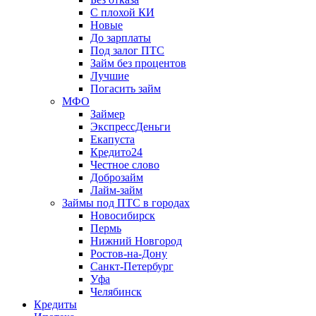
С плохой КИ
Новые
До зарплаты
Под залог ПТС
Займ без процентов
Лучшие
Погасить займ
МФО
Займер
ЭкспрессДеньги
Екапуста
Кредито24
Честное слово
Доброзайм
Лайм-займ
Займы под ПТС в городах
Новосибирск
Пермь
Нижний Новгород
Ростов-на-Дону
Санкт-Петербург
Уфа
Челябинск
Кредиты