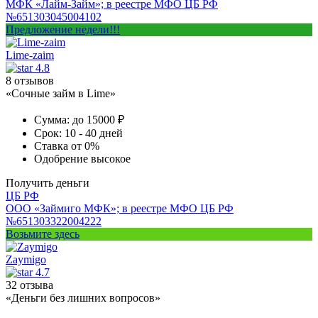
МФК «Лайм-Займ»; в реестре МФО ЦБ РФ
№651303045004102
Предложение недели!!!
Lime-zaim
4.8
8 отзывов
«Сочные займ в Lime»
Сумма:
до 15000 ₽
Срок:
10 - 40 дней
Ставка
от 0%
Одобрение
высокое
Получить деньги
ЦБ РФ
ООО «Займиго МФК»; в реестре МФО ЦБ РФ
№651303322004222
Возьмите здесь
Zaymigo
4.7
32 отзыва
«Деньги без лишних вопросов»