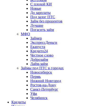
С плохой КИ
Новые
До зарплаты
Под залог ПТС
Займ без процентов
Лучшие
Погасить займ
МФО
Займер
ЭкспрессДеньги
Екапуста
Кредито24
Честное слово
Доброзайм
Лайм-займ
Займы под ПТС в городах
Новосибирск
Пермь
Нижний Новгород
Ростов-на-Дону
Санкт-Петербург
Уфа
Челябинск
Кредиты