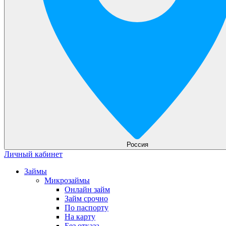
Россия
Личный кабинет
Займы
Микрозаймы
Онлайн займ
Займ срочно
По паспорту
На карту
Без отказа