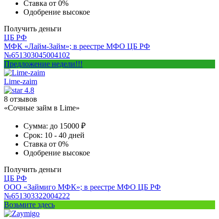
Ставка
от 0%
Одобрение
высокое
Получить деньги
ЦБ РФ
МФК «Лайм-Займ»; в реестре МФО ЦБ РФ
№651303045004102
Предложение недели!!!
Lime-zaim
4.8
8 отзывов
«Сочные займ в Lime»
Сумма:
до 15000 ₽
Срок:
10 - 40 дней
Ставка
от 0%
Одобрение
высокое
Получить деньги
ЦБ РФ
ООО «Займиго МФК»; в реестре МФО ЦБ РФ
№651303322004222
Возьмите здесь