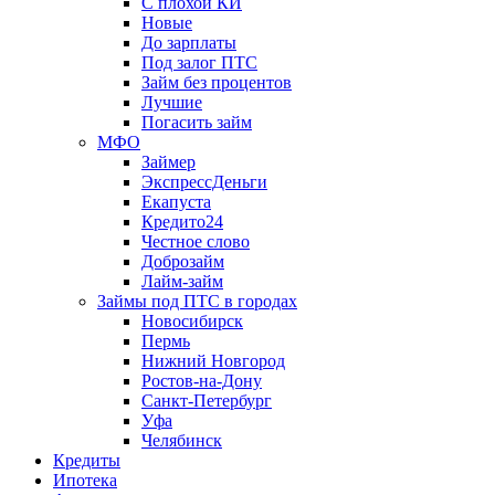
С плохой КИ
Новые
До зарплаты
Под залог ПТС
Займ без процентов
Лучшие
Погасить займ
МФО
Займер
ЭкспрессДеньги
Екапуста
Кредито24
Честное слово
Доброзайм
Лайм-займ
Займы под ПТС в городах
Новосибирск
Пермь
Нижний Новгород
Ростов-на-Дону
Санкт-Петербург
Уфа
Челябинск
Кредиты
Ипотека