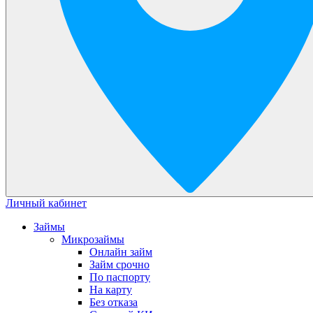
Личный кабинет
Займы
Микрозаймы
Онлайн займ
Займ срочно
По паспорту
На карту
Без отказа