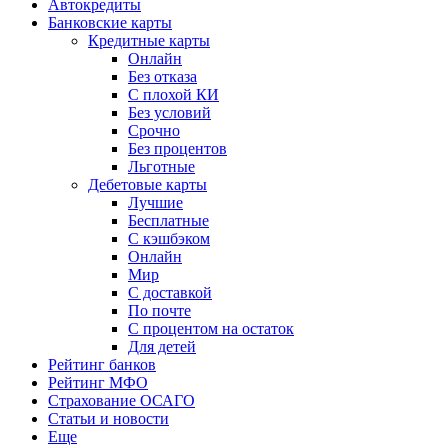
Автокредиты
Банковские карты
Кредитные карты
Онлайн
Без отказа
С плохой КИ
Без условий
Срочно
Без процентов
Льготные
Дебетовые карты
Лучшие
Бесплатные
С кэшбэком
Онлайн
Мир
С доставкой
По почте
С процентом на остаток
Для детей
Рейтинг банков
Рейтинг МФО
Страхование ОСАГО
Статьи и новости
Еще