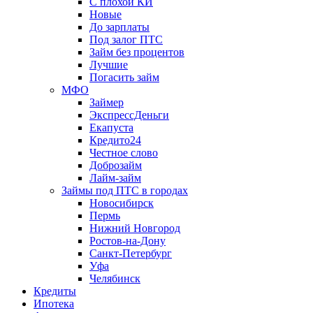
С плохой КИ
Новые
До зарплаты
Под залог ПТС
Займ без процентов
Лучшие
Погасить займ
МФО
Займер
ЭкспрессДеньги
Екапуста
Кредито24
Честное слово
Доброзайм
Лайм-займ
Займы под ПТС в городах
Новосибирск
Пермь
Нижний Новгород
Ростов-на-Дону
Санкт-Петербург
Уфа
Челябинск
Кредиты
Ипотека