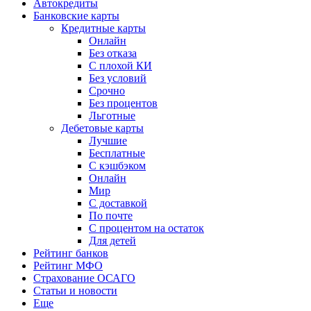
Автокредиты
Банковские карты
Кредитные карты
Онлайн
Без отказа
С плохой КИ
Без условий
Срочно
Без процентов
Льготные
Дебетовые карты
Лучшие
Бесплатные
С кэшбэком
Онлайн
Мир
С доставкой
По почте
С процентом на остаток
Для детей
Рейтинг банков
Рейтинг МФО
Страхование ОСАГО
Статьи и новости
Еще