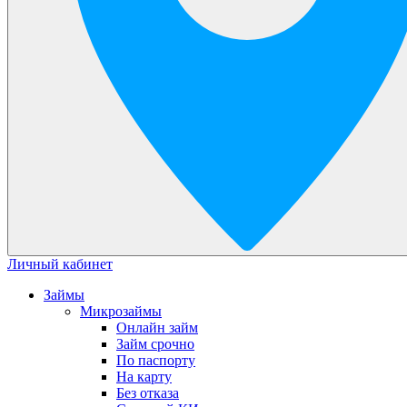
Личный кабинет
Займы
Микрозаймы
Онлайн займ
Займ срочно
По паспорту
На карту
Без отказа