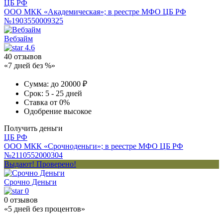
ЦБ РФ
ООО МКК «Академическая»; в реестре МФО ЦБ РФ
№1903550009325
Вебзайм
4.6
40 отзывов
«7 дней без %»
Сумма:
до 20000 ₽
Срок:
5 - 25 дней
Ставка
от 0%
Одобрение
высокое
Получить деньги
ЦБ РФ
ООО МКК «Срочноденьги»; в реестре МФО ЦБ РФ
№2110552000304
Выдают! Проверено!
Срочно Деньги
0
0 отзывов
«5 дней без процентов»