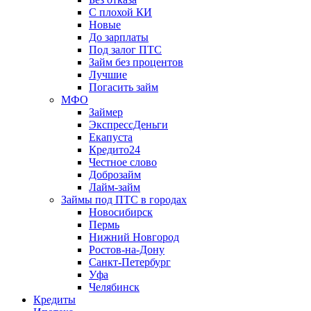
С плохой КИ
Новые
До зарплаты
Под залог ПТС
Займ без процентов
Лучшие
Погасить займ
МФО
Займер
ЭкспрессДеньги
Екапуста
Кредито24
Честное слово
Доброзайм
Лайм-займ
Займы под ПТС в городах
Новосибирск
Пермь
Нижний Новгород
Ростов-на-Дону
Санкт-Петербург
Уфа
Челябинск
Кредиты