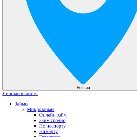
Россия
Личный кабинет
Займы
Микрозаймы
Онлайн займ
Займ срочно
По паспорту
На карту
Без отказа