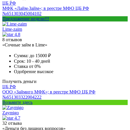
ЦБ РФ
МФК «Лайм-Займ»; в реестре МФО ЦБ РФ
№651303045004102
Предложение недели!!!
Lime-zaim
4.8
8 отзывов
«Сочные займ в Lime»
Сумма:
до 15000 ₽
Срок:
10 - 40 дней
Ставка
от 0%
Одобрение
высокое
Получить деньги
ЦБ РФ
ООО «Займиго МФК»; в реестре МФО ЦБ РФ
№651303322004222
Возьмите здесь
Zaymigo
4.7
32 отзыва
«Деньги без лишних вопросов»