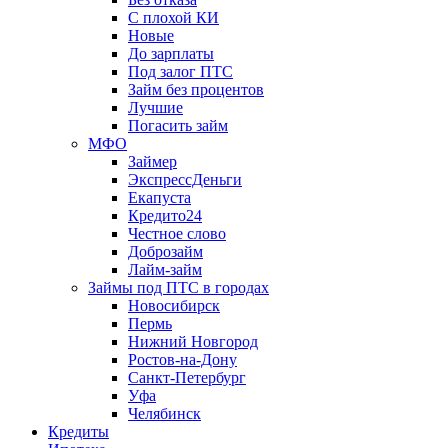
С плохой КИ
Новые
До зарплаты
Под залог ПТС
Займ без процентов
Лучшие
Погасить займ
МФО
Займер
ЭкспрессДеньги
Екапуста
Кредито24
Честное слово
Доброзайм
Лайм-займ
Займы под ПТС в городах
Новосибирск
Пермь
Нижний Новгород
Ростов-на-Дону
Санкт-Петербург
Уфа
Челябинск
Кредиты