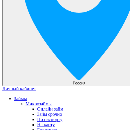
Россия
Личный кабинет
Займы
Микрозаймы
Онлайн займ
Займ срочно
По паспорту
На карту
Без отказа