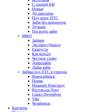
С плохой КИ
Новые
До зарплаты
Под залог ПТС
Займ без процентов
Лучшие
Погасить займ
МФО
Займер
ЭкспрессДеньги
Екапуста
Кредито24
Честное слово
Доброзайм
Лайм-займ
Займы под ПТС в городах
Новосибирск
Пермь
Нижний Новгород
Ростов-на-Дону
Санкт-Петербург
Уфа
Челябинск
Кредиты