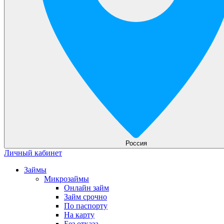
Россия
Личный кабинет
Займы
Микрозаймы
Онлайн займ
Займ срочно
По паспорту
На карту
Без отказа