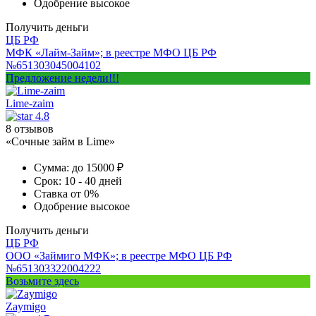
Одобрение
высокое
Получить деньги
ЦБ РФ
МФК «Лайм-Займ»; в реестре МФО ЦБ РФ
№651303045004102
Предложение недели!!!
Lime-zaim
4.8
8 отзывов
«Сочные займ в Lime»
Сумма:
до 15000 ₽
Срок:
10 - 40 дней
Ставка
от 0%
Одобрение
высокое
Получить деньги
ЦБ РФ
ООО «Займиго МФК»; в реестре МФО ЦБ РФ
№651303322004222
Возьмите здесь
Zaymigo