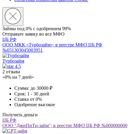
Займы под 0% с
одобрением 99%
Отправьте заявку во все МФО
ЦБ РФ
ООО МКК «Турбозайм»; в реестре МФО ЦБ РФ
№651303045003951
Турбозайм
4.5
2 отзыва
«0% на 7 дней»
Сумма:
до 30000 ₽
Срок:
1 - 30 дней
Ставка
от 0%
Одобрение
высокое
Получить деньги
ЦБ РФ
ООО "ДжиПиТи-займ"; в реестре МФО ЦБ РФ №000000000