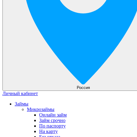
Россия
Личный кабинет
Займы
Микрозаймы
Онлайн займ
Займ срочно
По паспорту
На карту
Без отказа