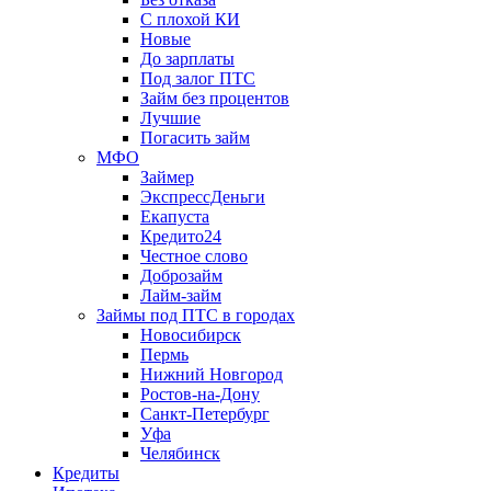
С плохой КИ
Новые
До зарплаты
Под залог ПТС
Займ без процентов
Лучшие
Погасить займ
МФО
Займер
ЭкспрессДеньги
Екапуста
Кредито24
Честное слово
Доброзайм
Лайм-займ
Займы под ПТС в городах
Новосибирск
Пермь
Нижний Новгород
Ростов-на-Дону
Санкт-Петербург
Уфа
Челябинск
Кредиты