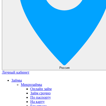
Россия
Личный кабинет
Займы
Микрозаймы
Онлайн займ
Займ срочно
По паспорту
На карту
Без отказа