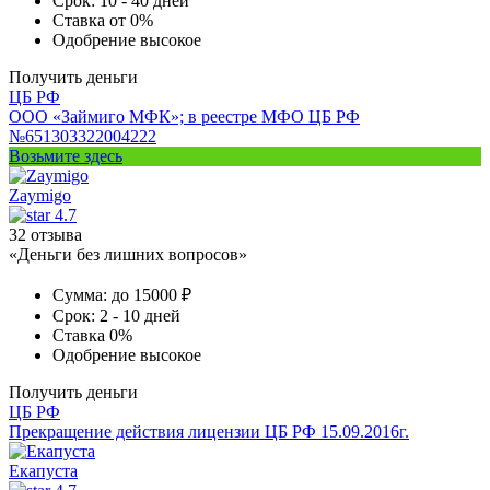
Срок:
10 - 40 дней
Ставка
от 0%
Одобрение
высокое
Получить деньги
ЦБ РФ
ООО «Займиго МФК»; в реестре МФО ЦБ РФ
№651303322004222
Возьмите здесь
Zaymigo
4.7
32 отзыва
«Деньги без лишних вопросов»
Сумма:
до 15000 ₽
Срок:
2 - 10 дней
Ставка
0%
Одобрение
высокое
Получить деньги
ЦБ РФ
Прекращение действия лицензии ЦБ РФ 15.09.2016г.
Екапуста