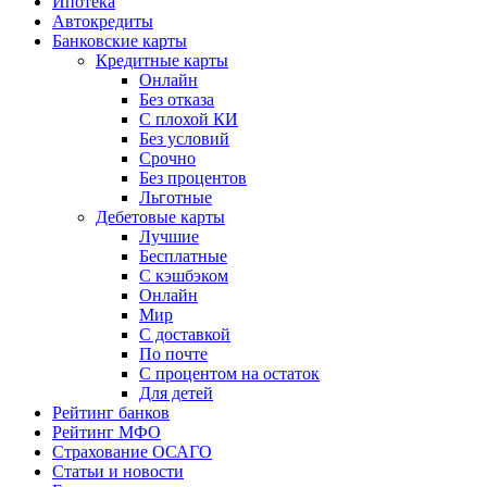
Ипотека
Автокредиты
Банковские карты
Кредитные карты
Онлайн
Без отказа
С плохой КИ
Без условий
Срочно
Без процентов
Льготные
Дебетовые карты
Лучшие
Бесплатные
С кэшбэком
Онлайн
Мир
С доставкой
По почте
С процентом на остаток
Для детей
Рейтинг банков
Рейтинг МФО
Страхование ОСАГО
Статьи и новости