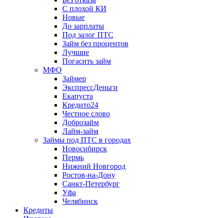
С плохой КИ
Новые
До зарплаты
Под залог ПТС
Займ без процентов
Лучшие
Погасить займ
МФО
Займер
ЭкспрессДеньги
Екапуста
Кредито24
Честное слово
Доброзайм
Лайм-займ
Займы под ПТС в городах
Новосибирск
Пермь
Нижний Новгород
Ростов-на-Дону
Санкт-Петербург
Уфа
Челябинск
Кредиты