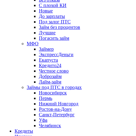
С плохой КИ
Новые
До зарплаты
Под залог ПТС
Займ без процентов
Лучшие
Погасить займ
МФО
Займер
ЭкспрессДеньги
Екапуста
Кредито24
Честное слово
Доброзайм
Лайм-займ
Займы под ПТС в городах
Новосибирск
Пермь
Нижний Новгород
Ростов-на-Дону
Санкт-Петербург
Уфа
Челябинск
Кредиты