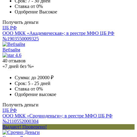
Срок:
7 - 30 дней
Ставка
от 0%
Одобрение
Высокое
Получить деньги
ЦБ РФ
ООО МКК «Академическая»; в реестре МФО ЦБ РФ
№1903550009325
Вебзайм
4.6
40 отзывов
«7 дней без %»
Сумма:
до 20000 ₽
Срок:
5 - 25 дней
Ставка
от 0%
Одобрение
высокое
Получить деньги
ЦБ РФ
ООО МКК «Срочноденьги»; в реестре МФО ЦБ РФ
№2110552000304
Выдают! Проверено!