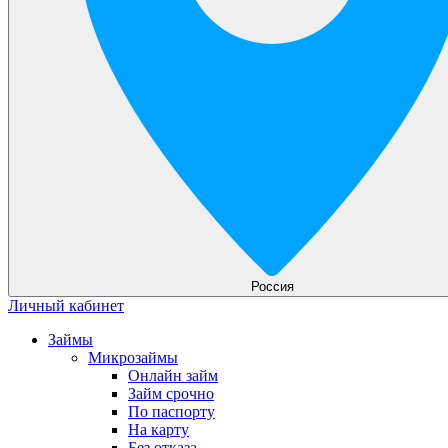
Россия
Личный кабинет
Займы
Микрозаймы
Онлайн займ
Займ срочно
По паспорту
На карту
Без отказа