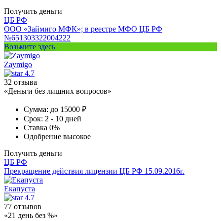
Получить деньги
ЦБ РФ
ООО «Займиго МФК»; в реестре МФО ЦБ РФ
№651303322004222
Возьмите здесь
Zaymigo
4.7
32 отзыва
«Деньги без лишних вопросов»
Сумма:
до 15000 ₽
Срок:
2 - 10 дней
Ставка
0%
Одобрение
высокое
Получить деньги
ЦБ РФ
Прекращение действия лицензии ЦБ РФ 15.09.2016г.
Екапуста
4.7
77 отзывов
«21 день без %»