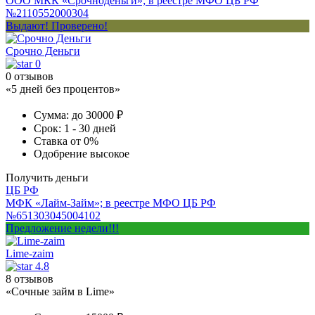
ООО МКК «Срочноденьги»; в реестре МФО ЦБ РФ
№2110552000304
Выдают! Проверено!
Срочно Деньги
0
0 отзывов
«5 дней без процентов»
Сумма:
до 30000 ₽
Срок:
1 - 30 дней
Ставка
от 0%
Одобрение
высокое
Получить деньги
ЦБ РФ
МФК «Лайм-Займ»; в реестре МФО ЦБ РФ
№651303045004102
Предложение недели!!!
Lime-zaim
4.8
8 отзывов
«Сочные займ в Lime»