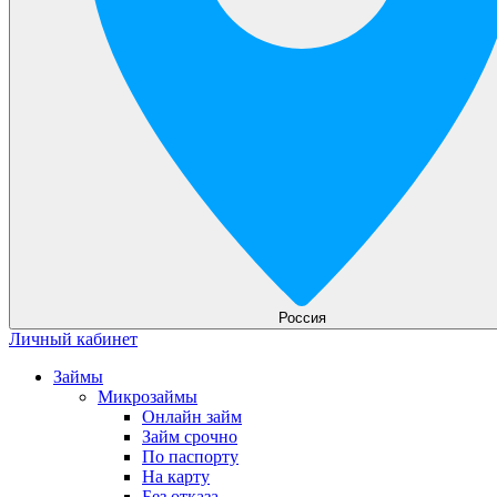
Россия
Личный кабинет
Займы
Микрозаймы
Онлайн займ
Займ срочно
По паспорту
На карту
Без отказа