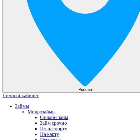
Россия
Личный кабинет
Займы
Микрозаймы
Онлайн займ
Займ срочно
По паспорту
На карту
Без отказа