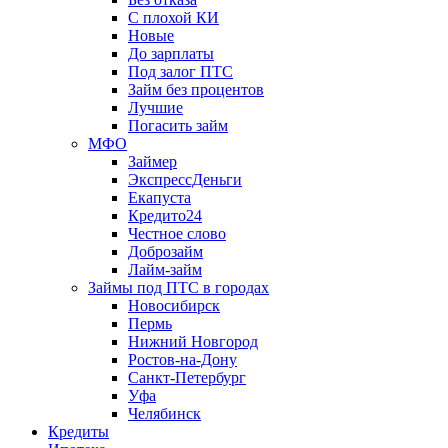
С плохой КИ
Новые
До зарплаты
Под залог ПТС
Займ без процентов
Лучшие
Погасить займ
МФО
Займер
ЭкспрессДеньги
Екапуста
Кредито24
Честное слово
Доброзайм
Лайм-займ
Займы под ПТС в городах
Новосибирск
Пермь
Нижний Новгород
Ростов-на-Дону
Санкт-Петербург
Уфа
Челябинск
Кредиты