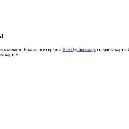
ы
ать онлайн. В каталоге сервиса
ВамОдобрено.ру
собраны карты 
им картам