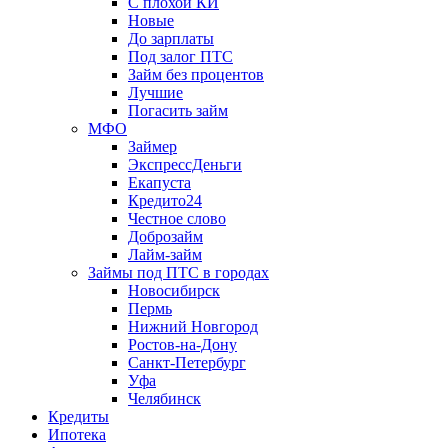
С плохой КИ
Новые
До зарплаты
Под залог ПТС
Займ без процентов
Лучшие
Погасить займ
МФО
Займер
ЭкспрессДеньги
Екапуста
Кредито24
Честное слово
Доброзайм
Лайм-займ
Займы под ПТС в городах
Новосибирск
Пермь
Нижний Новгород
Ростов-на-Дону
Санкт-Петербург
Уфа
Челябинск
Кредиты
Ипотека