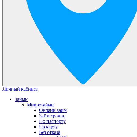
Личный кабинет
Займы
Микрозаймы
Онлайн займ
Займ срочно
По паспорту
На карту
Без отказа