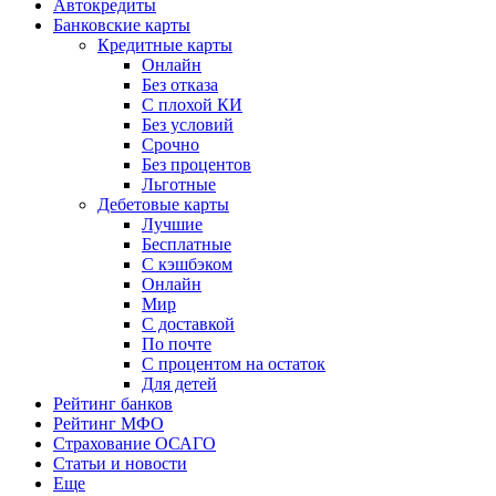
Автокредиты
Банковские карты
Кредитные карты
Онлайн
Без отказа
С плохой КИ
Без условий
Срочно
Без процентов
Льготные
Дебетовые карты
Лучшие
Бесплатные
С кэшбэком
Онлайн
Мир
С доставкой
По почте
С процентом на остаток
Для детей
Рейтинг банков
Рейтинг МФО
Страхование ОСАГО
Статьи и новости
Еще