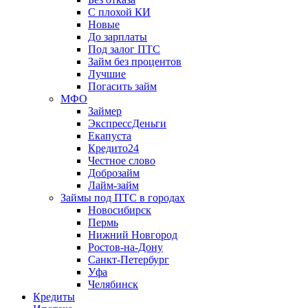
С плохой КИ
Новые
До зарплаты
Под залог ПТС
Займ без процентов
Лучшие
Погасить займ
МФО
Займер
ЭкспрессДеньги
Екапуста
Кредито24
Честное слово
Доброзайм
Лайм-займ
Займы под ПТС в городах
Новосибирск
Пермь
Нижний Новгород
Ростов-на-Дону
Санкт-Петербург
Уфа
Челябинск
Кредиты