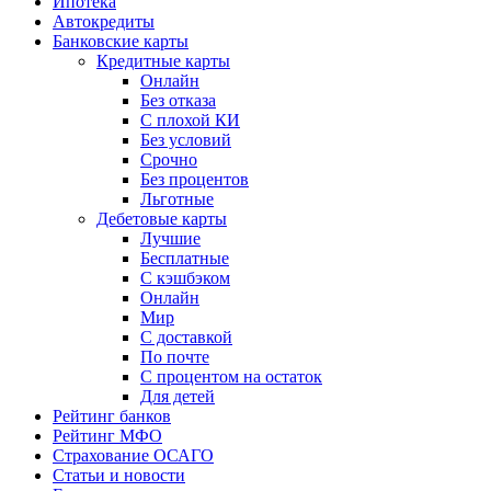
Ипотека
Автокредиты
Банковские карты
Кредитные карты
Онлайн
Без отказа
С плохой КИ
Без условий
Срочно
Без процентов
Льготные
Дебетовые карты
Лучшие
Бесплатные
С кэшбэком
Онлайн
Мир
С доставкой
По почте
С процентом на остаток
Для детей
Рейтинг банков
Рейтинг МФО
Страхование ОСАГО
Статьи и новости