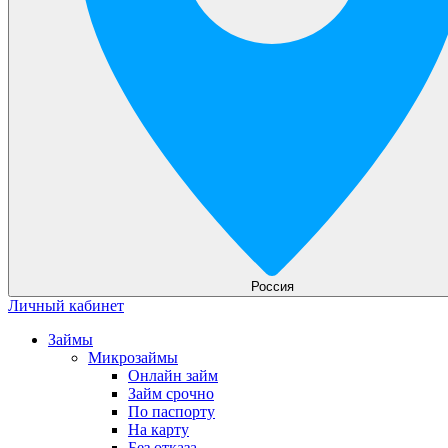
Россия
Личный кабинет
Займы
Микрозаймы
Онлайн займ
Займ срочно
По паспорту
На карту
Без отказа