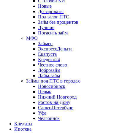
С плохой КИ
Новые
До зарплаты
Под залог ПТС
Займ без процентов
Лучшие
Погасить займ
МФО
Займер
ЭкспрессДеньги
Екапуста
Кредито24
Честное слово
Доброзайм
Лайм-займ
Займы под ПТС в городах
Новосибирск
Пермь
Нижний Новгород
Ростов-на-Дону
Санкт-Петербург
Уфа
Челябинск
Кредиты
Ипотека