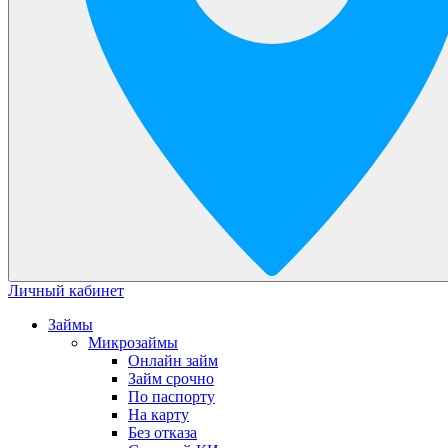
Личный кабинет
Займы
Микрозаймы
Онлайн займ
Займ срочно
По паспорту
На карту
Без отказа