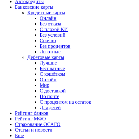
Автокредиты
Банковские карты
Кредитные карты
Онлайн
Без отказа
С плохой КИ
Без условий
Срочно
Без процентов
Льготные
Дебетовые карты
Лучшие
Бесплатные
С кэшбэком
Онлайн
Мир
С доставкой
По почте
С процентом на остаток
Для детей
Рейтинг банков
Рейтинг МФО
Страхование ОСАГО
Статьи и новости
Еще