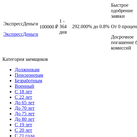
Быстрое
одобрение
заявки
1 -
ЭкспрессДеньги
364
292.000%
до 0.8%
От 0 процен
100000 ₽
дня
ЭкспрессДеньги
Досрочное
погашение б
комиссий
Категория заемщиков
Должникам
Пенсионерам
Безработным
Военный
С 18 лет
С 22 лет
До 65 лет
До 70 лет
До 75 лет
До 80 лет
С 19 лет
С 20 лет
С 21 года