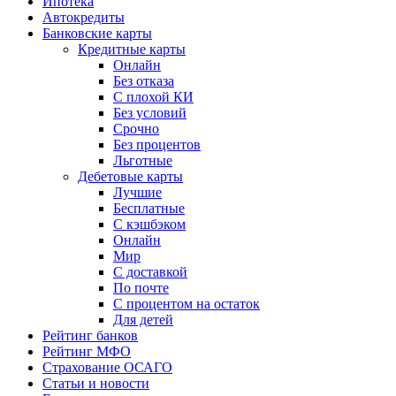
Ипотека
Автокредиты
Банковские карты
Кредитные карты
Онлайн
Без отказа
С плохой КИ
Без условий
Срочно
Без процентов
Льготные
Дебетовые карты
Лучшие
Бесплатные
С кэшбэком
Онлайн
Мир
С доставкой
По почте
С процентом на остаток
Для детей
Рейтинг банков
Рейтинг МФО
Страхование ОСАГО
Статьи и новости