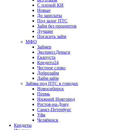
С плохой КИ
Новые
До зарплаты
Под залог ПТС
Займ без процентов
Лучшие
Погасить займ
МФО
Займер
ЭкспрессДеньги
Екапуста
Кредито24
Честное слово
Доброзайм
Лайм-займ
Займы под ПТС в городах
Новосибирск
Пермь
Нижний Новгород
Ростов-на-Дону
Санкт-Петербург
Уфа
Челябинск
Кредиты