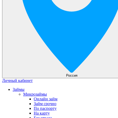
Россия
Личный кабинет
Займы
Микрозаймы
Онлайн займ
Займ срочно
По паспорту
На карту
Без отказа