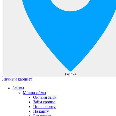
Россия
Личный кабинет
Займы
Микрозаймы
Онлайн займ
Займ срочно
По паспорту
На карту
Без отказа