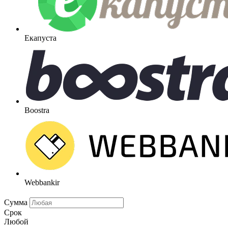
Екапуста
Boostra
Webbankir
Сумма
Срок
Любой