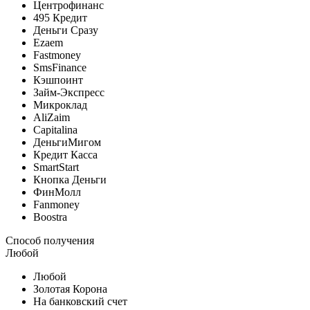
Центрофинанс
495 Кредит
Деньги Сразу
Ezaem
Fastmoney
SmsFinance
Кэшпоинт
Займ-Экспресс
Микроклад
AliZaim
Capitalina
ДеньгиМигом
Кредит Касса
SmartStart
Кнопка Деньги
ФинМолл
Fanmoney
Boostra
Способ получения
Любой
Любой
Золотая Корона
На банковский счет