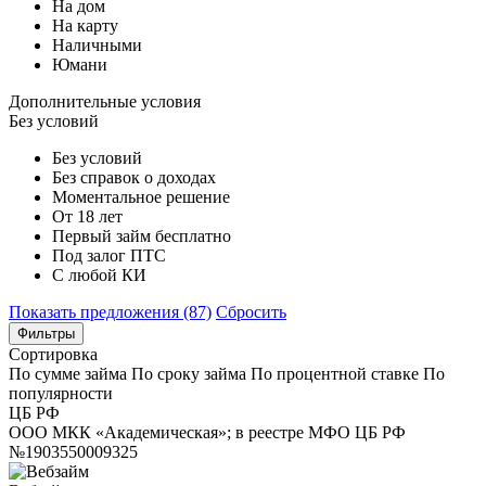
На дом
На карту
Наличными
Юмани
Дополнительные условия
Без условий
Без условий
Без справок о доходах
Моментальное решение
От 18 лет
Первый займ бесплатно
Под залог ПТС
С любой КИ
Показать предложения (87)
Сбросить
Фильтры
Сортировка
По сумме займа
По сроку займа
По процентной ставке
По
популярности
ЦБ РФ
ООО МКК «Академическая»; в реестре МФО ЦБ РФ
№1903550009325