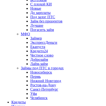
С плохой КИ
Новые
До зарплаты
Под залог ПТС
Займ без процентов
Лучшие
Погасить займ
МФО
Займер
ЭкспрессДеньги
Екапуста
Кредито24
Честное слово
Доброзайм
Лайм-займ
Займы под ПТС в городах
Новосибирск
Пермь
Нижний Новгород
Ростов-на-Дону
Санкт-Петербург
Уфа
Челябинск
Кредиты