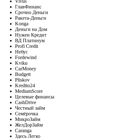
Vivus
ГлавФинанс
Срочно Деньги
Ракета-Деньги
Konga
Деньги на Дом
Нужен Кредит
ВД Платинум
Profi Credit
Небус
Fordewind
Kviku
CarMoney
Budgett
Pliskov
Kredito24
MediumScore
Целевые финансы
CashDrive
Честный займ
Семёрочка
МикроЗайм
ЖелДорЗайм
Caranga
Здесь Легко