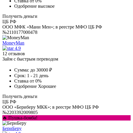
Ставка
от 0%
Одобрение
высокое
Получить деньги
ЦБ РФ
ООО МФК «Мани Мен»; в реестре МФО ЦБ РФ
№2110177000478
MoneyMan
4.9
12 отзывов
Займ с быстрым переводом
Сумма:
до 30000 ₽
Срок:
1 - 21 день
Ставка
от 0%
Одобрение
Хорошее
Получить деньги
ЦБ РФ
ООО «Бериберу МКК»; в реестре МФО ЦБ РФ
№2203392009805
🔥 Пушка-бомба!
БериБеру