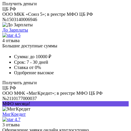
Получить деньги
ЦБ РФ
ООО МКК «Союз 5»; в реестре МФО ЦБ РФ
№1503140006946
До Зарплаты
4.5
4 отзыва
Большие доступные суммы
Сумма:
до 10000 ₽
Срок:
7 - 30 дней
Ставка
от 0%
Одобрение
высокое
Получить деньги
ЦБ РФ
ООО МФК «МигКредит»; в реестре МФО ЦБ РФ
№2110177000037
МФО месяца!
МигКредит
4.7
3 отзыва
Оформление заявки онлайн круглосуточно