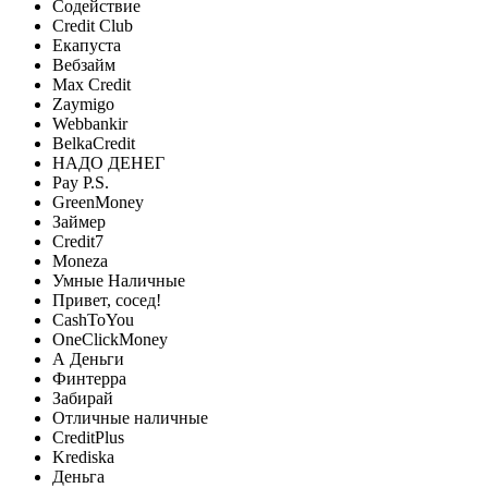
Содействие
Credit Club
Екапуста
Вебзайм
Max Credit
Zaymigo
Webbankir
BelkaCredit
НАДО ДЕНЕГ
Pay P.S.
GreenMoney
Займер
Credit7
Moneza
Умные Наличные
Привет, сосед!
CashToYou
OneClickMoney
А Деньги
Финтерра
Забирай
Отличные наличные
CreditPlus
Krediska
Деньга