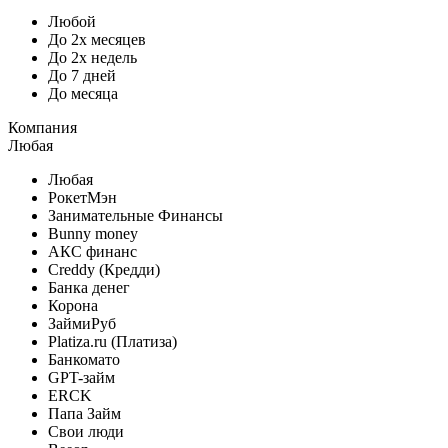
Любой
До 2х месяцев
До 2х недель
До 7 дней
До месяца
Компания
Любая
Любая
РокетМэн
Занимательные Финансы
Bunny money
АКС финанс
Creddy (Кредди)
Банка денег
Корона
ЗаймиРуб
Platiza.ru (Платиза)
Банкомато
GPT-займ
ERCK
Папа Займ
Свои люди