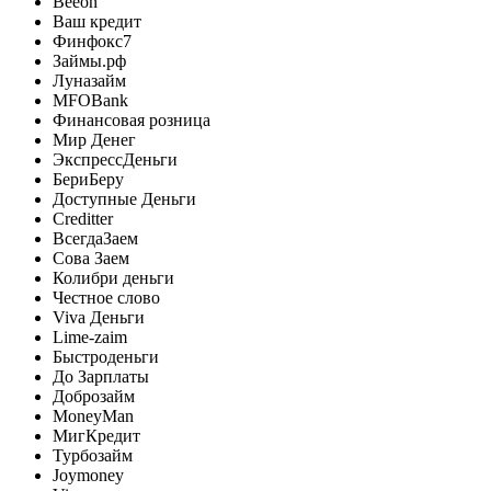
Beeon
Ваш кредит
Финфокс7
Займы.рф
Луназайм
MFOBank
Финансовая розница
Мир Денег
ЭкспрессДеньги
БериБеру
Доступные Деньги
Creditter
ВсегдаЗаем
Сова Заем
Колибри деньги
Честное слово
Viva Деньги
Lime-zaim
Быстроденьги
До Зарплаты
Доброзайм
MoneyMan
МигКредит
Турбозайм
Joymoney