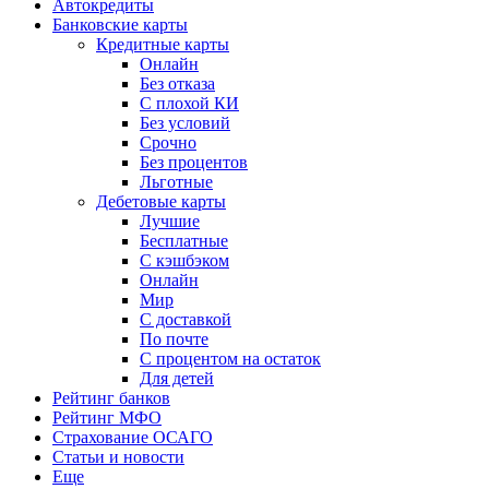
Автокредиты
Банковские карты
Кредитные карты
Онлайн
Без отказа
С плохой КИ
Без условий
Срочно
Без процентов
Льготные
Дебетовые карты
Лучшие
Бесплатные
С кэшбэком
Онлайн
Мир
С доставкой
По почте
С процентом на остаток
Для детей
Рейтинг банков
Рейтинг МФО
Страхование ОСАГО
Статьи и новости
Еще