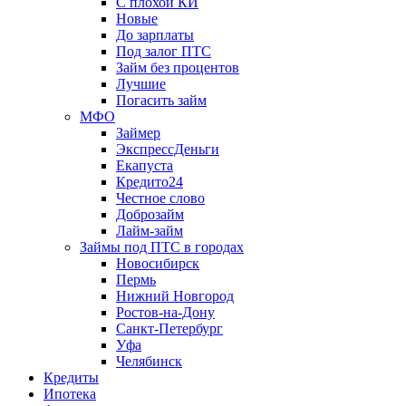
С плохой КИ
Новые
До зарплаты
Под залог ПТС
Займ без процентов
Лучшие
Погасить займ
МФО
Займер
ЭкспрессДеньги
Екапуста
Кредито24
Честное слово
Доброзайм
Лайм-займ
Займы под ПТС в городах
Новосибирск
Пермь
Нижний Новгород
Ростов-на-Дону
Санкт-Петербург
Уфа
Челябинск
Кредиты
Ипотека