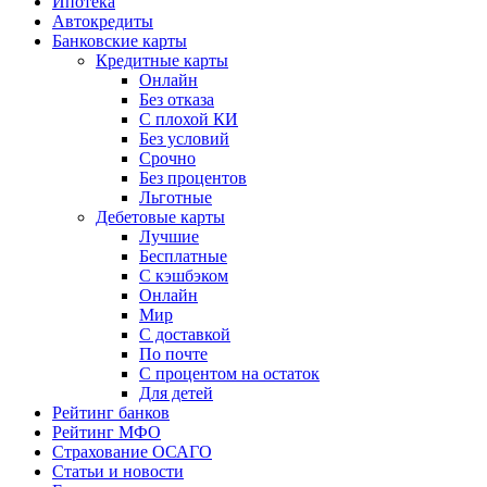
Ипотека
Автокредиты
Банковские карты
Кредитные карты
Онлайн
Без отказа
С плохой КИ
Без условий
Срочно
Без процентов
Льготные
Дебетовые карты
Лучшие
Бесплатные
С кэшбэком
Онлайн
Мир
С доставкой
По почте
С процентом на остаток
Для детей
Рейтинг банков
Рейтинг МФО
Страхование ОСАГО
Статьи и новости