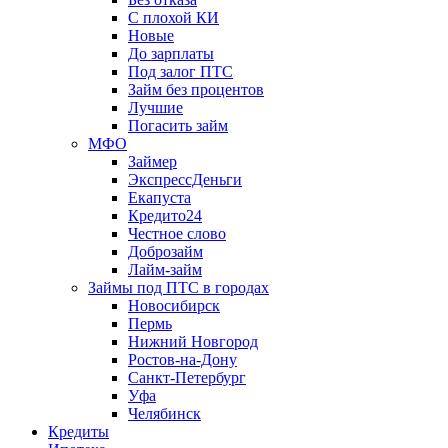
С плохой КИ
Новые
До зарплаты
Под залог ПТС
Займ без процентов
Лучшие
Погасить займ
МФО
Займер
ЭкспрессДеньги
Екапуста
Кредито24
Честное слово
Доброзайм
Лайм-займ
Займы под ПТС в городах
Новосибирск
Пермь
Нижний Новгород
Ростов-на-Дону
Санкт-Петербург
Уфа
Челябинск
Кредиты