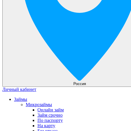
Россия
Личный кабинет
Займы
Микрозаймы
Онлайн займ
Займ срочно
По паспорту
На карту
Без отказа