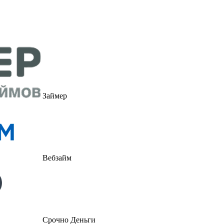
Займер
Вебзайм
Срочно Деньги