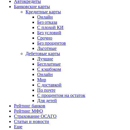
Автокредиты
Банковские карты
Кредитные карты
Онлайн
Без отказа
С плохой КИ
Без условий
Срочно
Без процентов
Льготные
Дебетовые карты
Лучшие
Бесплатные
С кэшбэком
Онлайн
Мир
С доставкой
По почте
С процентом на остаток
Для детей
Рейтинг банков
Рейтинг МФО
Страхование ОСАГО
Статьи и новости
Еще