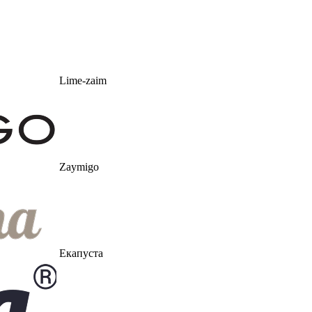
Lime-zaim
Zaymigo
Екапуста