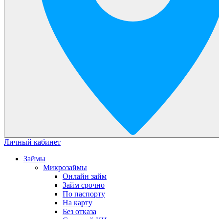
Личный кабинет
Займы
Микрозаймы
Онлайн займ
Займ срочно
По паспорту
На карту
Без отказа