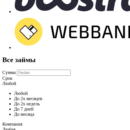
Все займы
Сумма
Срок
Любой
Любой
До 2х месяцев
До 2х недель
До 7 дней
До месяца
Компания
Любая