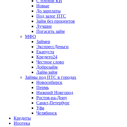
С плохой КИ
Новые
До зарплаты
Под залог ПТС
Займ без процентов
Лучшие
Погасить займ
МФО
Займер
ЭкспрессДеньги
Екапуста
Кредито24
Честное слово
Доброзайм
Лайм-займ
Займы под ПТС в городах
Новосибирск
Пермь
Нижний Новгород
Ростов-на-Дону
Санкт-Петербург
Уфа
Челябинск
Кредиты
Ипотека