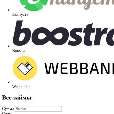
Екапуста
Boostra
Webbankir
Все займы
Сумма
Срок