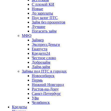
С плохой КИ
Новые
До зарплаты
Под залог ПТС
Займ без процентов
Лучшие
Погасить займ
МФО
Займер
ЭкспрессДеньги
Екапуста
Кредито24
Честное слово
Доброзайм
Лайм-займ
Займы под ПТС в городах
Новосибирск
Пермь
Нижний Новгород
Ростов-на-Дону
Санкт-Петербург
Уфа
Челябинск
Кредиты