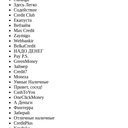
Здесь Легко
Содействие
Credit Club
Екапуста
Вебзайм
Max Credit
Zaymigo
Webbankir
BelkaCredit
НАДО ДЕНЕГ
Pay P.S.
GreenMoney
Займер
Credit7
Moneza
Умные Наличные
Привет, сосед!
CashToYou
OneClickMoney
А Деньги
Финтерра
Забирай
Отличные наличные
CreditPlus