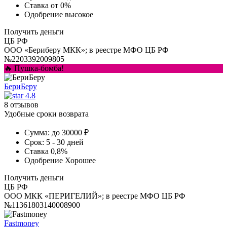
Ставка
от 0%
Одобрение
высокое
Получить деньги
ЦБ РФ
ООО «Бериберу МКК»; в реестре МФО ЦБ РФ
№2203392009805
🔥 Пушка-бомба!
БериБеру
4.8
8 отзывов
Удобные сроки возврата
Сумма:
до 30000 ₽
Срок:
5 - 30 дней
Ставка
0,8%
Одобрение
Хорошее
Получить деньги
ЦБ РФ
ООО МКК «ПЕРИГЕЛИЙ»; в реестре МФО ЦБ РФ
№11361803140008900
Fastmoney