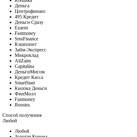
Krediska
Деньга
Центрофинанс
495 Кредит
Деньги Сразу
Ezaem
Fastmoney
SmsFinance
Кэшпоинт
Займ-Экспресс
Микроклад
AliZaim
Capitalina
ДеньгиМигом
Кредит Касса
SmartStart
Кнопка Деньги
ФинМолл
Fanmoney
Boostra
Способ получения
Любой
Любой
Золотая Корона