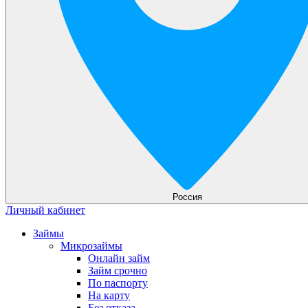
Россия
Личный кабинет
Займы
Микрозаймы
Онлайн займ
Займ срочно
По паспорту
На карту
Без отказа