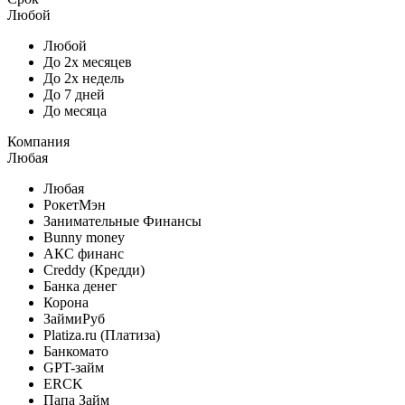
Любой
Любой
До 2х месяцев
До 2х недель
До 7 дней
До месяца
Компания
Любая
Любая
РокетМэн
Занимательные Финансы
Bunny money
АКС финанс
Creddy (Кредди)
Банка денег
Корона
ЗаймиРуб
Platiza.ru (Платиза)
Банкомато
GPT-займ
ERCK
Папа Займ