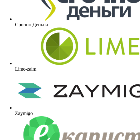
Срочно Деньги
Lime-zaim
Zaymigo