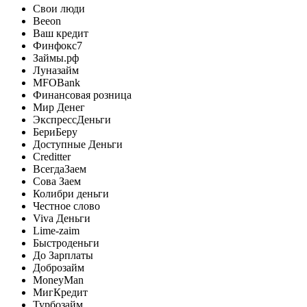
Свои люди
Beeon
Ваш кредит
Финфокс7
Займы.рф
Луназайм
MFOBank
Финансовая розница
Мир Денег
ЭкспрессДеньги
БериБеру
Доступные Деньги
Creditter
ВсегдаЗаем
Сова Заем
Колибри деньги
Честное слово
Viva Деньги
Lime-zaim
Быстроденьги
До Зарплаты
Доброзайм
MoneyMan
МигКредит
Турбозайм