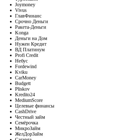
Joymoney
Vivus
ГлавФинанс
Срочно Деньги
Ракета-Деньги
Konga
Деньги на Дом
Нужен Кредит
ВД Платинум
Profi Credit
Небус
Fordewind
Kviku
CarMoney
Budgett
Pliskov
Kredito24
MediumScore
Целевые финансы
CashDrive
Честный займ
Семёрочка
МикроЗайм
ЖелДорЗайм
Caranga