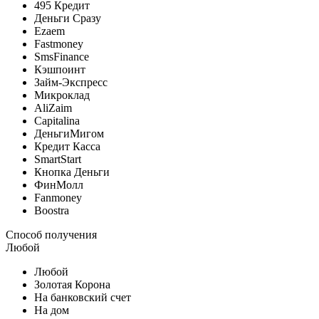
495 Кредит
Деньги Сразу
Ezaem
Fastmoney
SmsFinance
Кэшпоинт
Займ-Экспресс
Микроклад
AliZaim
Capitalina
ДеньгиМигом
Кредит Касса
SmartStart
Кнопка Деньги
ФинМолл
Fanmoney
Boostra
Способ получения
Любой
Любой
Золотая Корона
На банковский счет
На дом