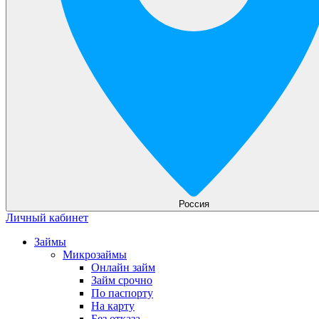
Россия
Личный кабинет
Займы
Микрозаймы
Онлайн займ
Займ срочно
По паспорту
На карту
Без отказа