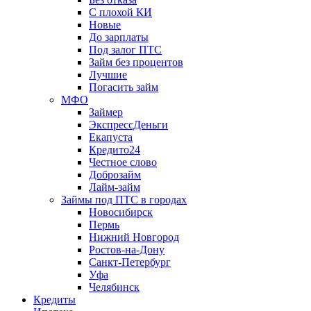
С плохой КИ
Новые
До зарплаты
Под залог ПТС
Займ без процентов
Лучшие
Погасить займ
МФО
Займер
ЭкспрессДеньги
Екапуста
Кредито24
Честное слово
Доброзайм
Лайм-займ
Займы под ПТС в городах
Новосибирск
Пермь
Нижний Новгород
Ростов-на-Дону
Санкт-Петербург
Уфа
Челябинск
Кредиты