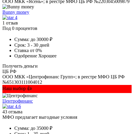
ООО МКК «Ясень»; в реестре МФО ЦБ РФ №2203045009879
Bunny money
4
1 отзыв
Под 0 процентов
Сумма:
до 30000 ₽
Срок:
3 - 30 дней
Ставка
от 0%
Одобрение
Хорошее
Получить деньги
ЦБ РФ
ООО МКК «Центрофинанс Групп»; в реестре МФО ЦБ РФ
№651303111004012
Наш выбор 👍
Центрофинанс
4.6
43 отзыва
МФО предлагает выгодные условия
Сумма:
до 35000 ₽
Срок:
1 - 35 дней