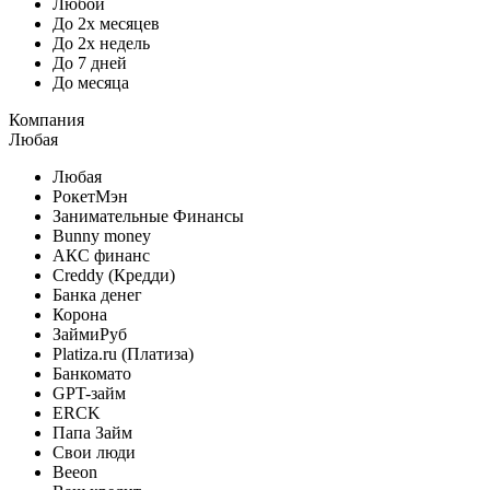
Любой
До 2х месяцев
До 2х недель
До 7 дней
До месяца
Компания
Любая
Любая
РокетМэн
Занимательные Финансы
Bunny money
АКС финанс
Creddy (Кредди)
Банка денег
Корона
ЗаймиРуб
Platiza.ru (Платиза)
Банкомато
GPT-займ
ERCK
Папа Займ
Свои люди
Beeon