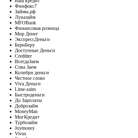
Ваш кредит
Финфокс7
Займы.рф
Луназайм
MFOBank
Финансовая розница
Мир Денег
ЭкспрессДеньги
БериБеру
Доступные Деньги
Creditter
ВсегдаЗаем
Сова Заем
Колибри деньги
Честное слово
Viva Деньги
Lime-zaim
Быстроденьги
До Зарплаты
Доброзайм
MoneyMan
МигКредит
Турбозайм
Joymoney
Vivus