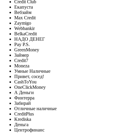
Credit Club
Екапуста
Вебзайм
Max Credit
Zaymigo
Webbankir
BelkaCredit
НАДО ДЕНЕГ
Pay P.S.
GreenMoney
Займер
Credit7
Moneza
Умные Наличные
Привет, сосед!
CashToYou
OneClickMoney
А Деньги
Финтерра
Забирай
Отличные наличные
CreditPlus
Krediska
Деньга
Центрофинанс