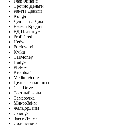
ГлавФинанс
Срочно Деньги
Ракета-Деньги
Konga
Деньги на Дом
Нужен Кредит
ВД Платинум
Profi Credit
Небус
Fordewind
Kviku
CarMoney
Budgett
Pliskov
Kredito24
MediumScore
Целевые финансы
CashDrive
Честный займ
Семёрочка
МикроЗайм
ЖелДорЗайм
Caranga
Здесь Легко
Содействие