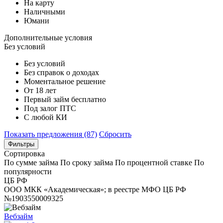
На карту
Наличными
Юмани
Дополнительные условия
Без условий
Без условий
Без справок о доходах
Моментальное решение
От 18 лет
Первый займ бесплатно
Под залог ПТС
С любой КИ
Показать предложения (87)
Сбросить
Фильтры
Сортировка
По сумме займа
По сроку займа
По процентной ставке
По
популярности
ЦБ РФ
ООО МКК «Академическая»; в реестре МФО ЦБ РФ
№1903550009325
Вебзайм