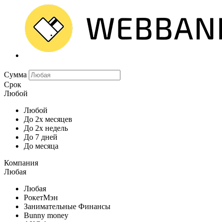
Сумма
Срок
Любой
Любой
До 2х месяцев
До 2х недель
До 7 дней
До месяца
Компания
Любая
Любая
РокетМэн
Занимательные Финансы
Bunny money