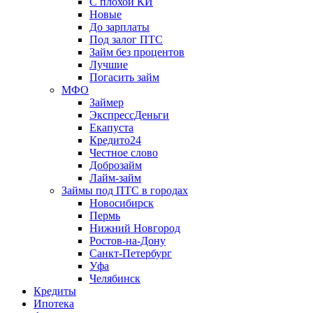
С плохой КИ
Новые
До зарплаты
Под залог ПТС
Займ без процентов
Лучшие
Погасить займ
МФО
Займер
ЭкспрессДеньги
Екапуста
Кредито24
Честное слово
Доброзайм
Лайм-займ
Займы под ПТС в городах
Новосибирск
Пермь
Нижний Новгород
Ростов-на-Дону
Санкт-Петербург
Уфа
Челябинск
Кредиты
Ипотека