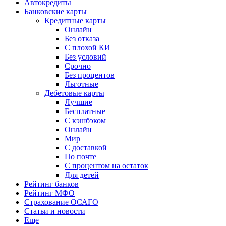
Автокредиты
Банковские карты
Кредитные карты
Онлайн
Без отказа
С плохой КИ
Без условий
Срочно
Без процентов
Льготные
Дебетовые карты
Лучшие
Бесплатные
С кэшбэком
Онлайн
Мир
С доставкой
По почте
С процентом на остаток
Для детей
Рейтинг банков
Рейтинг МФО
Страхование ОСАГО
Статьи и новости
Еще