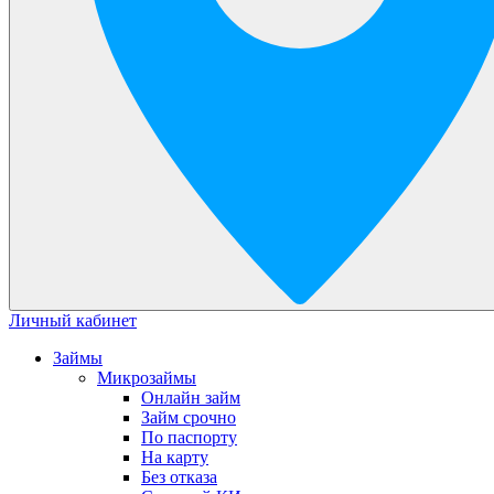
Личный кабинет
Займы
Микрозаймы
Онлайн займ
Займ срочно
По паспорту
На карту
Без отказа