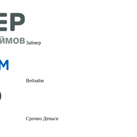
Займер
Вебзайм
Срочно Деньги