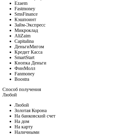
Ezaem
Fastmoney
SmsFinance
Кэшпоинт
Займ-Экспресс
Микроклад
AliZaim
Capitalina
ДеньгиМигом
Кредит Касса
SmartStart
Кнопка Деньги
ФинМолл
Fanmoney
Boostra
Способ получения
Любой
Любой
Золотая Корона
На банковский счет
На дом
На карту
Наличными