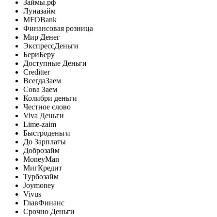
Займы.рф
Луназайм
MFOBank
Финансовая розница
Мир Денег
ЭкспрессДеньги
БериБеру
Доступные Деньги
Creditter
ВсегдаЗаем
Сова Заем
Колибри деньги
Честное слово
Viva Деньги
Lime-zaim
Быстроденьги
До Зарплаты
Доброзайм
MoneyMan
МигКредит
Турбозайм
Joymoney
Vivus
ГлавФинанс
Срочно Деньги