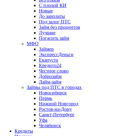
С плохой КИ
Новые
До зарплаты
Под залог ПТС
Займ без процентов
Лучшие
Погасить займ
МФО
Займер
ЭкспрессДеньги
Екапуста
Кредито24
Честное слово
Доброзайм
Лайм-займ
Займы под ПТС в городах
Новосибирск
Пермь
Нижний Новгород
Ростов-на-Дону
Санкт-Петербург
Уфа
Челябинск
Кредиты