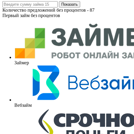
Показать
Количество предложений без процентов -
87
Первый займ без процентов
Займер
Вебзайм