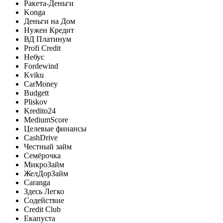
Ракета-Деньги
Konga
Деньги на Дом
Нужен Кредит
ВД Платинум
Profi Credit
Небус
Fordewind
Kviku
CarMoney
Budgett
Pliskov
Kredito24
MediumScore
Целевые финансы
CashDrive
Честный займ
Семёрочка
МикроЗайм
ЖелДорЗайм
Caranga
Здесь Легко
Содействие
Credit Club
Екапуста