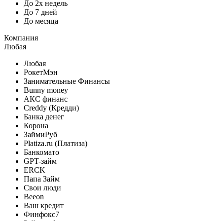
До 2х недель
До 7 дней
До месяца
Компания
Любая
Любая
РокетМэн
Занимательные Финансы
Bunny money
АКС финанс
Creddy (Кредди)
Банка денег
Корона
ЗаймиРуб
Platiza.ru (Платиза)
Банкомато
GPT-займ
ERCK
Папа Займ
Свои люди
Beeon
Ваш кредит
Финфокс7