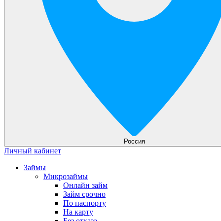
Россия
Личный кабинет
Займы
Микрозаймы
Онлайн займ
Займ срочно
По паспорту
На карту
Без отказа