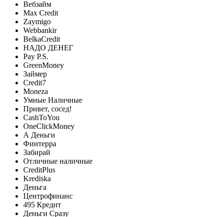
Вебзайм
Max Credit
Zaymigo
Webbankir
BelkaCredit
НАДО ДЕНЕГ
Pay P.S.
GreenMoney
Займер
Credit7
Moneza
Умные Наличные
Привет, сосед!
CashToYou
OneClickMoney
А Деньги
Финтерра
Забирай
Отличные наличные
CreditPlus
Krediska
Деньга
Центрофинанс
495 Кредит
Деньги Сразу