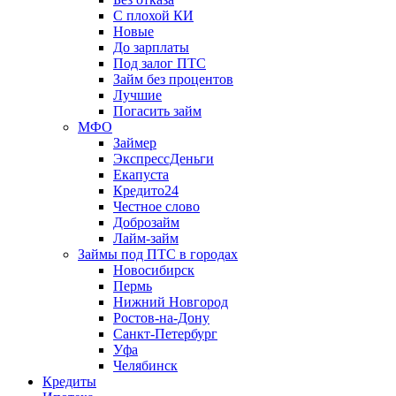
С плохой КИ
Новые
До зарплаты
Под залог ПТС
Займ без процентов
Лучшие
Погасить займ
МФО
Займер
ЭкспрессДеньги
Екапуста
Кредито24
Честное слово
Доброзайм
Лайм-займ
Займы под ПТС в городах
Новосибирск
Пермь
Нижний Новгород
Ростов-на-Дону
Санкт-Петербург
Уфа
Челябинск
Кредиты