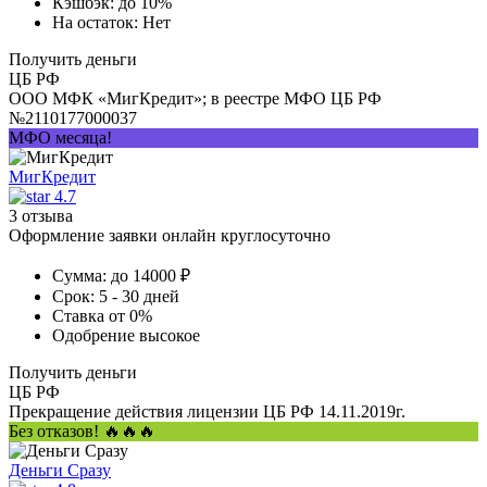
Кэшбэк:
до 10%
На остаток:
Нет
Получить деньги
ЦБ РФ
ООО МФК «МигКредит»; в реестре МФО ЦБ РФ
№2110177000037
МФО месяца!
МигКредит
4.7
3 отзыва
Оформление заявки онлайн круглосуточно
Сумма:
до 14000 ₽
Срок:
5 - 30 дней
Ставка
от 0%
Одобрение
высокое
Получить деньги
ЦБ РФ
Прекращение действия лицензии ЦБ РФ 14.11.2019г.
Без отказов! 🔥🔥🔥
Деньги Сразу