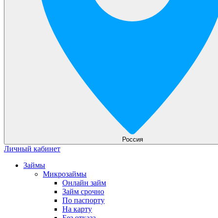
Россия
Личный кабинет
Займы
Микрозаймы
Онлайн займ
Займ срочно
По паспорту
На карту
Без отказа