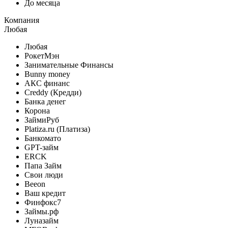
До месяца
Компания
Любая
Любая
РокетМэн
Занимательные Финансы
Bunny money
АКС финанс
Creddy (Кредди)
Банка денег
Корона
ЗаймиРуб
Platiza.ru (Платиза)
Банкомато
GPT-займ
ERCK
Папа Займ
Свои люди
Beeon
Ваш кредит
Финфокс7
Займы.рф
Луназайм