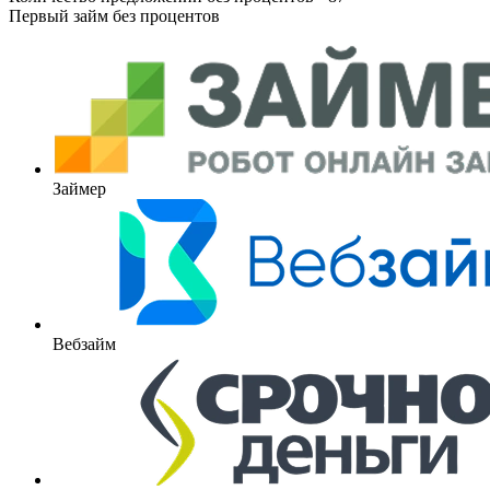
Первый займ без процентов
Займер
Вебзайм