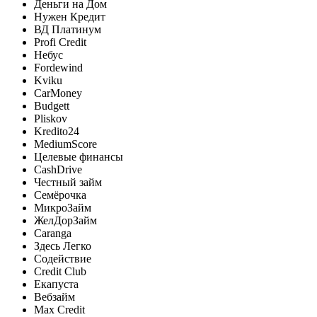
Деньги на Дом
Нужен Кредит
ВД Платинум
Profi Credit
Небус
Fordewind
Kviku
CarMoney
Budgett
Pliskov
Kredito24
MediumScore
Целевые финансы
CashDrive
Честный займ
Семёрочка
МикроЗайм
ЖелДорЗайм
Caranga
Здесь Легко
Содействие
Credit Club
Екапуста
Вебзайм
Max Credit