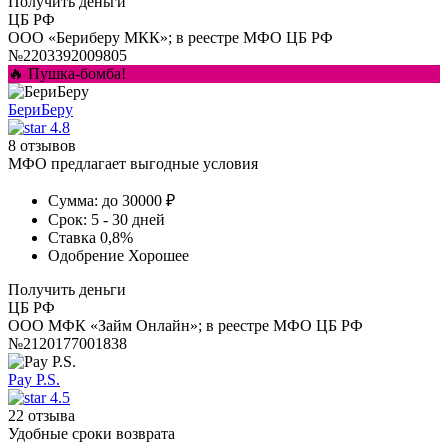
Получить деньги
ЦБ РФ
ООО «Бериберу МКК»; в реестре МФО ЦБ РФ
№2203392009805
🔥 Пушка-бомба!
БериБеру
4.8
8 отзывов
МФО предлагает выгодные условия
Сумма:
до 30000 ₽
Срок:
5 - 30 дней
Ставка
0,8%
Одобрение
Хорошее
Получить деньги
ЦБ РФ
ООО МФК «Займ Онлайн»; в реестре МФО ЦБ РФ
№2120177001838
Pay P.S.
4.5
22 отзыва
Удобные сроки возврата