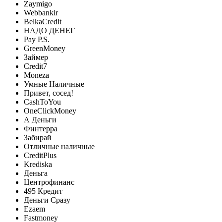
Zaymigo
Webbankir
BelkaCredit
НАДО ДЕНЕГ
Pay P.S.
GreenMoney
Займер
Credit7
Moneza
Умные Наличные
Привет, сосед!
CashToYou
OneClickMoney
А Деньги
Финтерра
Забирай
Отличные наличные
CreditPlus
Krediska
Деньга
Центрофинанс
495 Кредит
Деньги Сразу
Ezaem
Fastmoney