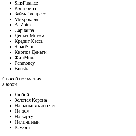
SmsFinance
Кэшпоинт
Займ-Экспресс
Микроклад
AliZaim
Capitalina
ДеньгиМигом
Кредит Касса
SmartStart
Кнопка Деньги
ФинМолл
Fanmoney
Boostra
Способ получения
Любой
Любой
Золотая Корона
На банковский счет
На дом
На карту
Наличными
Юмани