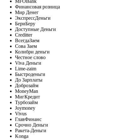
MFOBank
Финансовая розница
Мир Денег
ЭкспрессДеньги
БериБеру
Доступные Деньги
Creditter
ВсегдаЗаем
Сова Заем
Колибри деньги
Честное слово
Viva Деньги
Lime-zaim
Быстроденьги
До Зарплаты
Доброзайм
MoneyMan
МигКредит
Турбозайм
Joymoney
Vivus
ГлавФинанс
Срочно Деньги
Ракета-Деньги
Konga