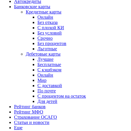
Автокредиты
Банковские карты
Кредитные карты
Онлайн
Без отказа
С плохой КИ
Без условий
Срочно
Без процентов
Льготные
Дебетовые карты
Лучшие
Бесплатные
С кэшбэком
Онлайн
Мир
С доставкой
По почте
С процентом на остаток
Для детей
Рейтинг банков
Рейтинг МФО
Страхование ОСАГО
Статьи и новости
Еще