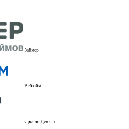
Займер
Вебзайм
Срочно Деньги