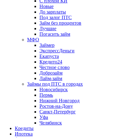
С плохой КИ
Новые
До зарплаты
Под залог ПТС
Займ без процентов
Лучшие
Погасить займ
МФО
Займер
ЭкспрессДеньги
Екапуста
Кредито24
Честное слово
Доброзайм
Лайм-займ
Займы под ПТС в городах
Новосибирск
Пермь
Нижний Новгород
Ростов-на-Дону
Санкт-Петербург
Уфа
Челябинск
Кредиты
Ипотека