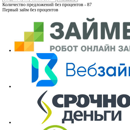
Количество предложений без процентов -
87
Первый займ без процентов