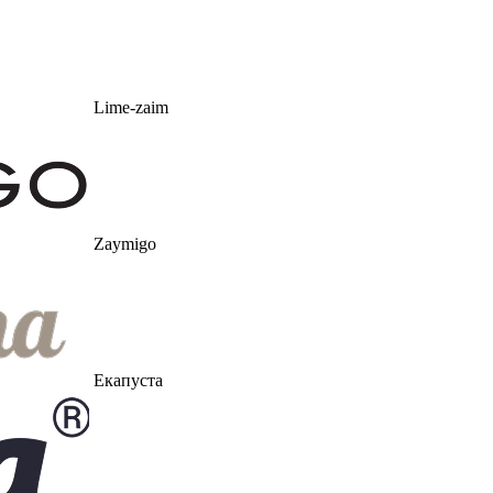
Lime-zaim
Zaymigo
Екапуста