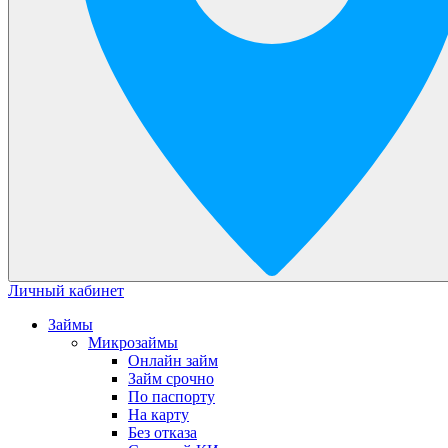
Личный кабинет
Займы
Микрозаймы
Онлайн займ
Займ срочно
По паспорту
На карту
Без отказа